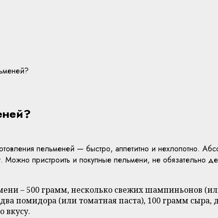
льменей?
еней?
отовления пельменей — быстро, аппетитно и нехлопотно. Аб
вку. Можно пристроить и покупные пельмени, не обязательно 
ени – 500 грамм, несколько свежих шампиньонов (
два помидора (или томатная паста), 100 грамм сыра, 
о вкусу.