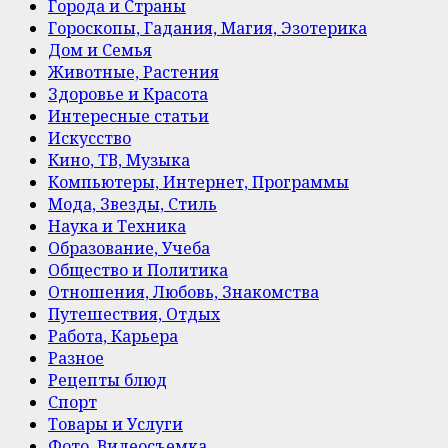
Города и Страны
Гороскопы, Гадания, Магия, Эзотерика
Дом и Семья
Животные, Растения
Здоровье и Красота
Интересные статьи
Искусство
Кино, ТВ, Музыка
Компьютеры, Интернет, Программы
Мода, Звезды, Стиль
Наука и Техника
Образование, Учеба
Общество и Политика
Отношения, Любовь, Знакомства
Путешествия, Отдых
Работа, Карьера
Разное
Рецепты блюд
Спорт
Товары и Услуги
Фото, Видеосъемка