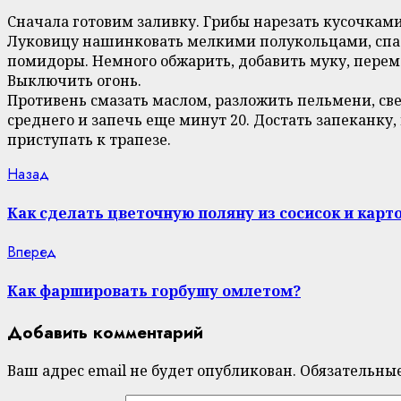
Сначала готовим заливку. Грибы нарезать кусочками,
Луковицу нашинковать мелкими полукольцами, спасс
помидоры. Немного обжарить, добавить муку, переме
Выключить огонь.
Противень смазать маслом, разложить пельмени, свер
среднего и запечь еще минут 20. Достать запеканку,
приступать к трапезе.
Continue
Previous
Назад
post:
Reading
Как сделать цветочную поляну из сосисок и карт
Next
Вперед
post:
Как фаршировать горбушу омлетом?
Добавить комментарий
Ваш адрес email не будет опубликован.
Обязательны