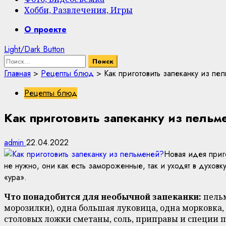
Хобби, Развлечения, Игры
Primary
О проекте
Menu
Light/Dark Button
Найти:
Главная
>
Рецепты блюд
>
Как приготовить запеканку из пе
Рецепты блюд
Как приготовить запеканку из пельм
admin
22.04.2022
Новая идея приг
не нужно, они как есть замороженные, так и уходят в духо
«ура».
Что понадобится для необычной запеканки:
пельм
морозилки), одна большая луковица, одна морковка, 
столовых ложки сметаны, соль, приправы и специи п