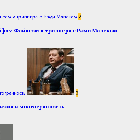
нсом и триллера с Рами Малеком
2
эйфом Файнсом и триллера с Рами Малеком
гогранность
3
изма и многогранность