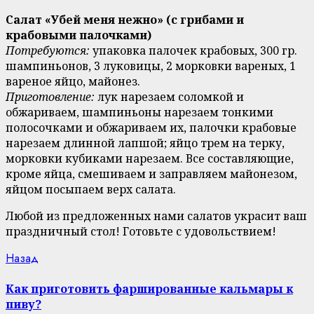
Салат «Убей меня нежно» (с грибами и
крабовыми палочками)
Потребуются:
упаковка палочек крабовых, 300 гр.
шампиньонов, 3 луковицы, 2 морковки вареных, 1
вареное яйцо, майонез.
Приготовление:
лук нарезаем соломкой и
обжариваем, шампиньоны нарезаем тонкими
полосочками и обжариваем их, палочки крабовые
нарезаем длинной лапшой; яйцо трем на терку,
морковки кубиками нарезаем. Все составляющие,
кроме яйца, смешиваем и заправляем майонезом,
яйцом посыпаем верх салата.
Любой из предложенных нами салатов украсит ваш
праздничный стол! Готовьте с удовольствием!
Continue
Previous
Назад
post:
Reading
Как приготовить фаршированные кальмары к
пиву?