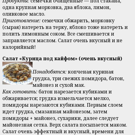
Продукты:
семечки очищенные — пол стакана,
одна крупная морковка, два яблока, лимон,
оливковое масло.
Приготовление:
семечки обжарить, морковку
(сырая) натереть на терку, яблоко тоже натереть и
полить лимонным соком. Все смешивается и
заправляется маслом. Салат очень вкусный и не
калорийный!
Салат «Курица под кайфом» (очень вкусный)
Понадобятся:
копченая куриная
грудка, три свежих помидора, батон,
майонез и сухой мак.
Как готовить:
батон нарезается кубиками и
обжаривается; грудка измельчается мелко,
помидоры нарезаются кубиками. Первым слоем
идет грудка, смазанная майонезом, затем
помидоры + майонез, сухарики, далее следует
майонезная сетка. Верх салата посыпается маком.
Салат очень эффектный и вкусный, времени для