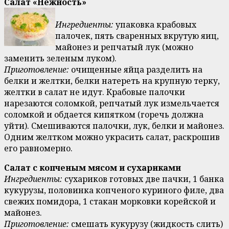
Салат «Нежность»
Ингредиенты:
упаковка крабовых
палочек, пять сваренных вкрутую яиц,
майонез и репчатый лук (можно
заменить зеленым луком).
Приготовление:
очищенные яйца разделить на
белки и желтки, белки натереть на крупную терку,
желтки в салат не идут. Крабовые палочки
нарезаются соломкой, репчатый лук измельчается
соломкой и обдается кипятком (горечь должна
уйти). Смешиваются палочки, лук, белки и майонез.
Одним желтком можно украсить салат, раскрошив
его равномерно.
Салат с копченым мясом и сухариками
Ингредиенты:
сухариков готовых две пачки, 1 банка
кукурузы, половинка копченого куриного филе, два
свежих помидора, 1 стакан морковки корейской и
майонез.
Приготовление:
смешать кукурузу (жидкость слить)