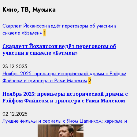
Кино, ТВ, Музыка
Скарлетт Йоханссон ведёт переговоры об участии в
сиквеле «Бэтмен»
1
Скарлетт Йоханссон ведёт переговоры об
участии в сиквеле «Бэтмен»
23.12.2025
Ноябрь 2025: премьеры исторической драмы с Рэйфом
Файнсом и триллера с Рами Малеком
2
Ноябрь 2025: премьеры исторической драмы с
Рэйфом Файнсом и триллера с Рами Малеком
02.12.2025
Лучшие фильмы и сериалы с Яном Цапником: харизма и