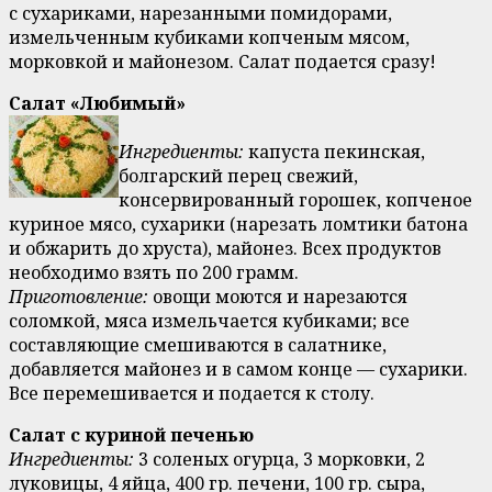
с сухариками, нарезанными помидорами,
измельченным кубиками копченым мясом,
морковкой и майонезом. Салат подается сразу!
Салат «Любимый»
Ингредиенты:
капуста пекинская,
болгарский перец свежий,
консервированный горошек, копченое
куриное мясо, сухарики (нарезать ломтики батона
и обжарить до хруста), майонез. Всех продуктов
необходимо взять по 200 грамм.
Приготовление:
овощи моются и нарезаются
соломкой, мяса измельчается кубиками; все
составляющие смешиваются в салатнике,
добавляется майонез и в самом конце — сухарики.
Все перемешивается и подается к столу.
Салат с куриной печенью
Ингредиенты:
3 соленых огурца, 3 морковки, 2
луковицы, 4 яйца, 400 гр. печени, 100 гр. сыра,