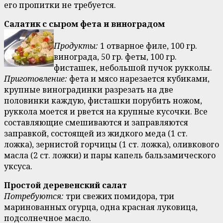
его пропитки не требуется.
Салатик с сыром фета и виноградом
Продукты:
1 отварное филе, 100 гр.
винограда, 50 гр. феты, 100 гр.
фисташек, небольшой пучок рукколы.
Приготовление:
фета и мясо нарезается кубиками,
крупные виноградинки разрезать на две
половинки каждую, фисташки порубить ножом,
руккола моется и рвется на крупные кусочки. Все
составляющие смешиваются и заправляются
заправкой, состоящей из жидкого меда (1 ст.
ложка), зернистой горчицы (1 ст. ложка), оливкового
масла (2 ст. ложки) и пары капель бальзамического
уксуса.
Простой деревенский салат
Потребуются:
три свежих помидора, три
маринованных огурца, одна красная луковица,
подсолнечное масло.