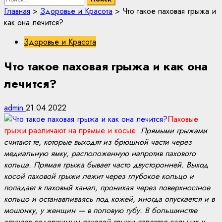
Главная
>
Здоровье и Красота
>
Что такое паховая грыжа и
как она лечится?
Здоровье и Красота
Что такое паховая грыжа и как она
лечится?
admin
21.04.2022
Паховые
грыжи различают на прямые и косые.
Прямыми грыжами
считают те, которые выходят из брюшной части через
медиальную ямку, расположенную напротив пахового
кольца. Прямая грыжа бывает часто двусторонней. Выход
косой паховой грыжи лежит через глубокое кольцо и
попадает в паховый канал, проникая через поверхностное
кольцо и останавливаясь под кожей, иногда опускается и в
мошонку, у женщин — в половую губу. В большинстве
случаев содержимым паховой грыжи является сальник и