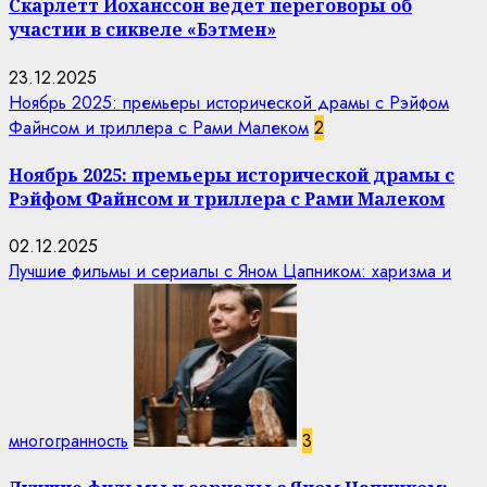
Скарлетт Йоханссон ведёт переговоры об
участии в сиквеле «Бэтмен»
23.12.2025
Ноябрь 2025: премьеры исторической драмы с Рэйфом
Файнсом и триллера с Рами Малеком
2
Ноябрь 2025: премьеры исторической драмы с
Рэйфом Файнсом и триллера с Рами Малеком
02.12.2025
Лучшие фильмы и сериалы с Яном Цапником: харизма и
многогранность
3