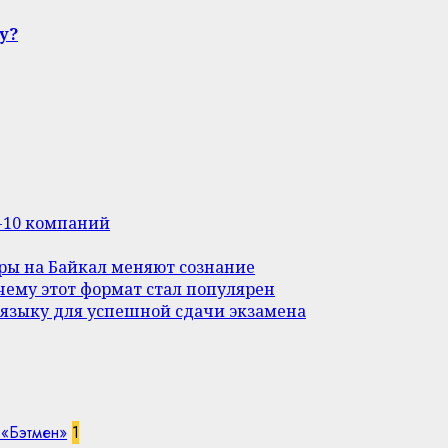
у?
п-10 компаний
уры на Байкал меняют сознание
ему этот формат стал популярен
 языку для успешной сдачи экзамена
 «Бэтмен»
1