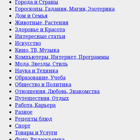
Города и Страны
Гороскопы, Гадания, Магия, Эзотерика
Дом и Семья
Животные, Растения
Здоровье и Красота
Интересные статьи
Искусство
Кино, ТВ, Музыка
Компьютеры, Интернет, Программы
Мода, Звезды, Стиль
Наука и Техника
Образование, Учеба
Общество и Политика
Отношения, Любовь, Знакомства
Путешествия, Отдых
Работа, Карьера
Разное
Рецепты блюд
Спорт
Товары и Услуги
Фото, Видеосъемка