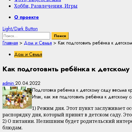
Хобби, Развлечения, Игры
Primary
О проекте
Menu
Light/Dark Button
Найти:
Главная
>
Дом и Семья
>
Как подготовить ребёнка к детско
Дом и Семья
Как подготовить ребёнка к детскому
admin
20.04.2022
Подготовка ребенка к детскому саду весьма к
Итак, как же подготовить ребёнка к детскому 
1) Режим дня. Этот пункт заслуживает 
распорядку дня, который принят в детском саду. Это
2) О питании. Нелишним будет родительский интер
блюдам.