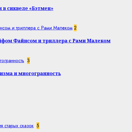
 в сиквеле «Бэтмен»
нсом и триллера с Рами Малеком
2
эйфом Файнсом и триллера с Рами Малеком
гогранность
3
изма и многогранность
я старых сказок
5