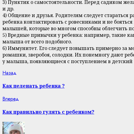
3) Пунктик о самостоятельности. Перед садиком жел
и др.
4) Общение и друзья. Родителям следует стараться
ребенка контактировать с ровесниками и не бояться
малышей, которые во многом способны облегчить п
5) Вредные привычки у ребенка: например, такие ка
малыша от всего подобного.
6) Иммунитет. Его следует повышать примерно за м
ромашки, зверобоя, солодки. Их понемногу дают ре
у малыша, появляющиеся с поступлением в детский 
Continue
Previous
Назад
post:
Reading
Как пеленать ребенка ?
Next
Вперед
post:
Как правильно гулять с ребенком?