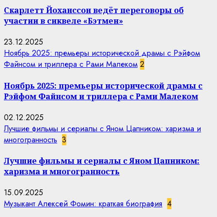
Скарлетт Йоханссон ведёт переговоры об
участии в сиквеле «Бэтмен»
23.12.2025
Ноябрь 2025: премьеры исторической драмы с Рэйфом
Файнсом и триллера с Рами Малеком
2
Ноябрь 2025: премьеры исторической драмы с
Рэйфом Файнсом и триллера с Рами Малеком
02.12.2025
Лучшие фильмы и сериалы с Яном Цапником: харизма и
многогранность
3
Лучшие фильмы и сериалы с Яном Цапником:
харизма и многогранность
15.09.2025
Музыкант Алексей Фомин: краткая биография
4