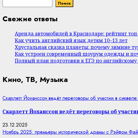
Поиск
Свежие ответы
Аренда автомобилей в Краснодаре: рейтинг то
Как учить английский язык детям 10–13 лет
Хрустальная сказка планеты: почему зимние т
Как устроен современный шоурум одежды и поч
Полный план подготовки к ЕГЭ по английскому
Кино, ТВ, Музыка
Скарлетт Йоханссон ведёт переговоры об участии в сиквеле
Скарлетт Йоханссон ведёт переговоры об участии
23.12.2025
Ноябрь 2025: премьеры исторической драмы с Рэйфом Фай