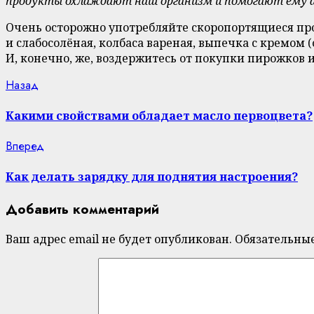
продукты охлаждают наш организм и помогают ему а
Очень осторожно употребляйте скоропортящиеся прод
и слабосолёная, колбаса вареная, выпечка с кремом 
И, конечно, же, воздержитесь от покупки пирожков 
Continue
Previous
Назад
post:
Reading
Какими свойствами обладает масло первоцвета?
Next
Вперед
post:
Как делать зарядку для поднятия настроения?
Добавить комментарий
Ваш адрес email не будет опубликован.
Обязательны