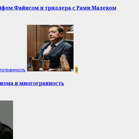
эйфом Файнсом и триллера с Рами Малеком
гогранность
3
изма и многогранность