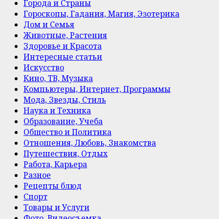
Города и Страны
Гороскопы, Гадания, Магия, Эзотерика
Дом и Семья
Животные, Растения
Здоровье и Красота
Интересные статьи
Искусство
Кино, ТВ, Музыка
Компьютеры, Интернет, Программы
Мода, Звезды, Стиль
Наука и Техника
Образование, Учеба
Общество и Политика
Отношения, Любовь, Знакомства
Путешествия, Отдых
Работа, Карьера
Разное
Рецепты блюд
Спорт
Товары и Услуги
Фото, Видеосъемка