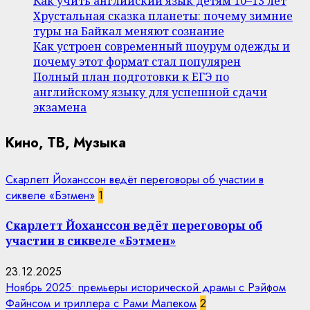
Как учить английский язык детям 10–13 лет
Хрустальная сказка планеты: почему зимние
туры на Байкал меняют сознание
Как устроен современный шоурум одежды и
почему этот формат стал популярен
Полный план подготовки к ЕГЭ по
английскому языку для успешной сдачи
экзамена
Кино, ТВ, Музыка
Скарлетт Йоханссон ведёт переговоры об участии в
сиквеле «Бэтмен»
1
Скарлетт Йоханссон ведёт переговоры об
участии в сиквеле «Бэтмен»
23.12.2025
Ноябрь 2025: премьеры исторической драмы с Рэйфом
Файнсом и триллера с Рами Малеком
2