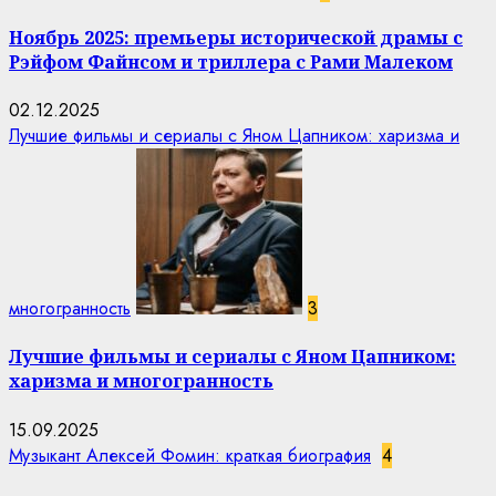
Ноябрь 2025: премьеры исторической драмы с
Рэйфом Файнсом и триллера с Рами Малеком
02.12.2025
Лучшие фильмы и сериалы с Яном Цапником: харизма и
многогранность
3
Лучшие фильмы и сериалы с Яном Цапником:
харизма и многогранность
15.09.2025
Музыкант Алексей Фомин: краткая биография
4