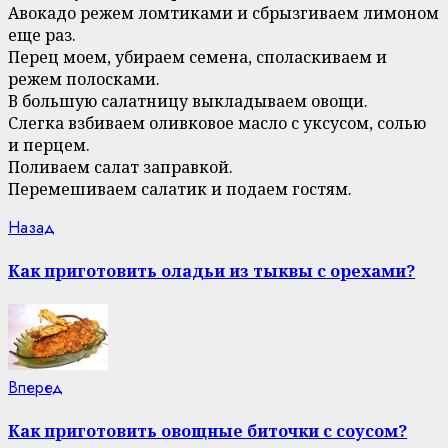
Авокадо режем ломтиками и сбрызгиваем лимоном
еще раз.
Перец моем, убираем семена, споласкиваем и
режем полосками.
В большую салатницу выкладываем овощи.
Слегка взбиваем оливковое масло с уксусом, солью
и перцем.
Поливаем салат заправкой.
Перемешиваем салатик и подаем гостям.
Continue
Previous
Назад
post:
Reading
Как приготовить оладьи из тыквы с орехами?
Next
Вперед
post:
Как приготовить овощные биточки с соусом?