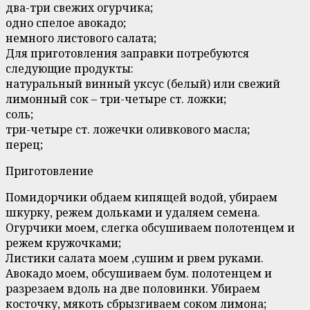
два-три свежих огурчика;
одно спелое авокадо;
немного листового салата;
Для приготовления заправки потребуются
следующие продукты:
натуральный винный уксус (белый) или свежий
лимонный сок – три-четыре ст. ложки;
соль;
три-четыре ст. ложечки оливкового масла;
перец;
Приготовление
Помидорчики обдаем кипящей водой, убираем
шкурку, режем дольками и удаляем семена.
Огурчики моем, слегка обсушиваем полотенцем и
режем кружочками;
Листики салата моем ,сушим и рвем руками.
Авокадо моем, обсушиваем бум. полотенцем и
разрезаем вдоль на две половинки. Убираем
косточку, мякоть сбрызгиваем соком лимона;