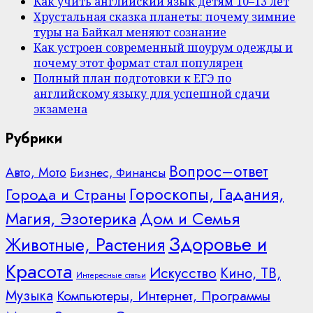
Как учить английский язык детям 10–13 лет
Хрустальная сказка планеты: почему зимние
туры на Байкал меняют сознание
Как устроен современный шоурум одежды и
почему этот формат стал популярен
Полный план подготовки к ЕГЭ по
английскому языку для успешной сдачи
экзамена
Рубрики
Вопрос–ответ
Авто, Мото
Бизнес, Финансы
Гороскопы, Гадания,
Города и Страны
Дом и Семья
Магия, Эзотерика
Здоровье и
Животные, Растения
Красота
Искусство
Кино, ТВ,
Интересные статьи
Музыка
Компьютеры, Интернет, Программы