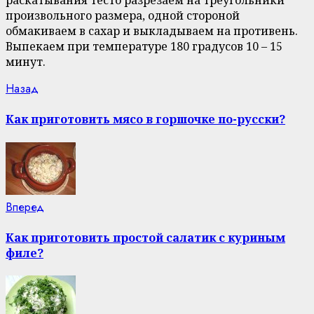
раскатывания тесто разрезаем на треугольники
произвольного размера, одной стороной
обмакиваем в сахар и выкладываем на противень.
Выпекаем при температуре 180 градусов 10 – 15
минут.
Continue
Previous
Назад
post:
Reading
Как приготовить мясо в горшочке по-русски?
Next
Вперед
post:
Как приготовить простой салатик с куриным
филе?