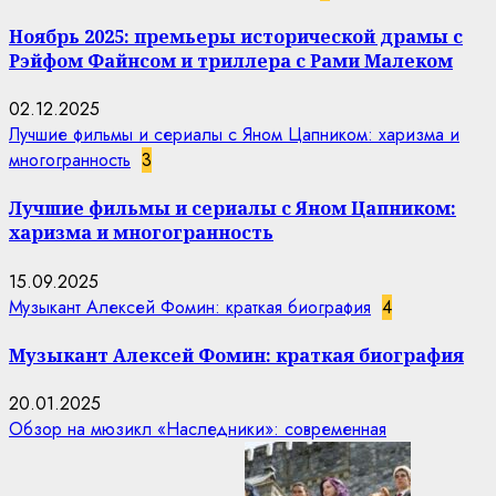
Ноябрь 2025: премьеры исторической драмы с
Рэйфом Файнсом и триллера с Рами Малеком
02.12.2025
Лучшие фильмы и сериалы с Яном Цапником: харизма и
многогранность
3
Лучшие фильмы и сериалы с Яном Цапником:
харизма и многогранность
15.09.2025
Музыкант Алексей Фомин: краткая биография
4
Музыкант Алексей Фомин: краткая биография
20.01.2025
Обзор на мюзикл «Наследники»: современная