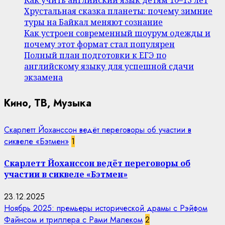
Хрустальная сказка планеты: почему зимние
туры на Байкал меняют сознание
Как устроен современный шоурум одежды и
почему этот формат стал популярен
Полный план подготовки к ЕГЭ по
английскому языку для успешной сдачи
экзамена
Кино, ТВ, Музыка
Скарлетт Йоханссон ведёт переговоры об участии в
сиквеле «Бэтмен»
1
Скарлетт Йоханссон ведёт переговоры об
участии в сиквеле «Бэтмен»
23.12.2025
Ноябрь 2025: премьеры исторической драмы с Рэйфом
Файнсом и триллера с Рами Малеком
2