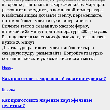
в порошке, ванильный сахар) смешайте. Маргарин
растопите и остудите до комнатной температуры.
К взбитым яйцам добавьте свеклу, перемешайте,
потом добавьте масло и сухие ингредиенты.
Вылейте тесто в смазанную маслом форму,
выпекайте 35 минут при температуре 200 градусов.
Если делаете в маленьких формочках, то выпекать
нужно 20 минут.
Для глазури растопите масло, добавьте сыр и
сахарную пудру, размешайте. Покройте глазурью
остывшие кексы и украсьте листиками мяты.
Continue
Previous
Назад
post:
Reading
Как приготовить морковный салат по-турецки?
Next
Вперед
post:
Как приготовить жареные картофельные
рулетики?