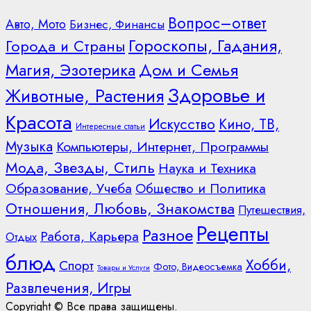
Вопрос–ответ
Авто, Мото
Бизнес, Финансы
Гороскопы, Гадания,
Города и Страны
Дом и Семья
Магия, Эзотерика
Здоровье и
Животные, Растения
Красота
Искусство
Кино, ТВ,
Интересные статьи
Музыка
Компьютеры, Интернет, Программы
Мода, Звезды, Стиль
Наука и Техника
Образование, Учеба
Общество и Политика
Отношения, Любовь, Знакомства
Путешествия,
Рецепты
Разное
Работа, Карьера
Отдых
блюд
Хобби,
Спорт
Фото, Видеосъемка
Товары и Услуги
Развлечения, Игры
Copyright © Все права защищены.