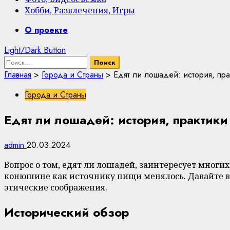
Хобби, Развлечения, Игры
Primary
О проекте
Menu
Light/Dark Button
Найти:
Главная
>
Города и Страны
>
Едят ли лошадей: история, пра
Города и Страны
Едят ли лошадей: история, практики
admin
20.03.2024
Вопрос о том, едят ли лошадей, заинтересует многи
конюшине как источнику пищи менялось. Давайте вз
этические соображения.
Исторический обзор