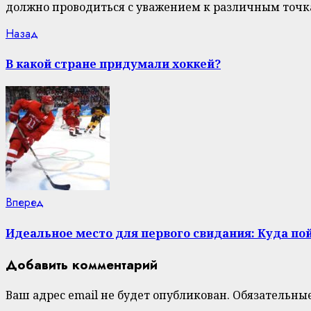
должно проводиться с уважением к различным точка
Continue
Previous
Назад
post:
Reading
В какой стране придумали хоккей?
Next
Вперед
post:
Идеальное место для первого свидания: Куда пой
Добавить комментарий
Ваш адрес email не будет опубликован.
Обязательны