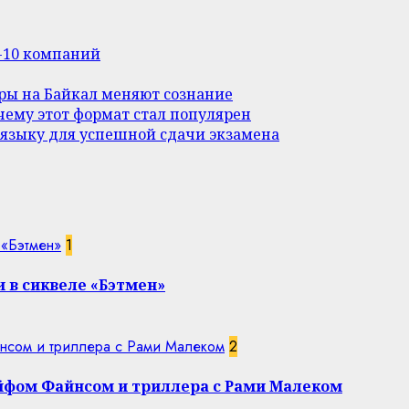
п-10 компаний
уры на Байкал меняют сознание
ему этот формат стал популярен
 языку для успешной сдачи экзамена
 «Бэтмен»
1
 в сиквеле «Бэтмен»
нсом и триллера с Рами Малеком
2
эйфом Файнсом и триллера с Рами Малеком