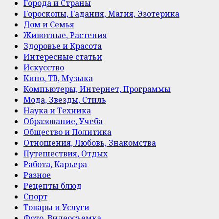
Города и Страны
Гороскопы, Гадания, Магия, Эзотерика
Дом и Семья
Животные, Растения
Здоровье и Красота
Интересные статьи
Искусство
Кино, ТВ, Музыка
Компьютеры, Интернет, Программы
Мода, Звезды, Стиль
Наука и Техника
Образование, Учеба
Общество и Политика
Отношения, Любовь, Знакомства
Путешествия, Отдых
Работа, Карьера
Разное
Рецепты блюд
Спорт
Товары и Услуги
Фото, Видеосъемка