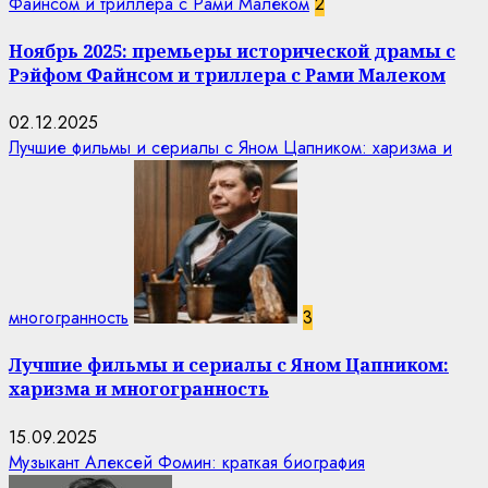
Файнсом и триллера с Рами Малеком
2
Ноябрь 2025: премьеры исторической драмы с
Рэйфом Файнсом и триллера с Рами Малеком
02.12.2025
Лучшие фильмы и сериалы с Яном Цапником: харизма и
многогранность
3
Лучшие фильмы и сериалы с Яном Цапником:
харизма и многогранность
15.09.2025
Музыкант Алексей Фомин: краткая биография