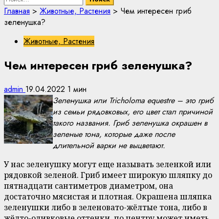
Главная
>
Животные, Растения
>
Чем интересен гриб
зеленушка?
Животные, Растения
Чем интересен гриб зеленушка?
admin
19.04.2022
1 мин
Зеленушка или Tricholoma equestre – это гриб
из семьи рядовковых, его цвет стал причиной
такого названия. Гриб зеленушка окрашен в
зеленые тона, которые даже после
длительной варки не выцветают.
У нас зеленушку могут еще называть зеленкой или
рядовкой зеленой. Гриб имеет широкую шляпку до
пятнадцати сантиметров диаметром, она
достаточно мясистая и плотная. Окрашена шляпка
зеленушки либо в зеленовато-жёлтые тона, либо в
жёлто-оливковые оттенки, по центру может иметь