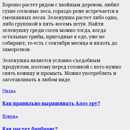
Хорошо растет рядом с хвойным деревом, любит
сухие сосновые леса, гораздо реже встречается в
смешанных лесах. Зеленушка растет либо одна,
либо группкой в пять-восемь штук. Найти
зеленушку среди сосен можно тогда, когда
остальные грибы, пригодные к еде, уже не
собирают, то есть с сентября месяца и вплоть до
заморозков.
Зеленушка является условно-съедобным
продуктом, поэтому перед готовкой с него нужно
снять кожицу и промыть. Можно употреблять и
заготавливать в любом виде.
Continue
Previous
Назад
post:
Reading
Как правильно выращивать Алоэ эру?
Next
Вперед
post:
Как растет барбарис?