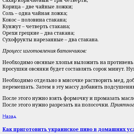
Корица – две чайные ложки;
Соль – одна чайная ложка;
Кокос – половина стакана;
Кунжут – четверть стакана;
Орехи грецкие – два стакана;
Сухофрукты нарезанные – два стакана.
Процесс изготовления батончиков:
Необходимо овсяные хлопья выложить на противень и
просушки овсянки будет составлять сорок минут. Н
Необходимо отдельно в мисочке растворить мед, доба
перемешать. Затем в эту массу добавить подсушенн
После этого нужно взять формочку и промазать масл
После этого нужно разрезать на полосочки.
Приятног
Continue
Previous
Назад
post:
Reading
Как приготовить украинское пиво в домашних ус