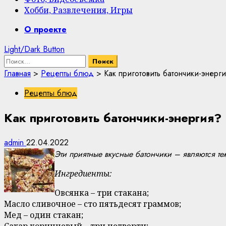
Хобби, Развлечения, Игры
Primary
О проекте
Menu
Light/Dark Button
Найти:
Главная
>
Рецепты блюд
>
Как приготовить батончики-энерг
Рецепты блюд
Как приготовить батончики-энергия?
admin
22.04.2022
Эти приятные вкусные батончики – являются те
Ингредиенты:
Овсянка – три стакана;
Масло сливочное – сто пятьдесят граммов;
Мед – один стакан;
Сахар коричневый – три четверти;