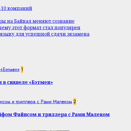
п-10 компаний
уры на Байкал меняют сознание
ему этот формат стал популярен
 языку для успешной сдачи экзамена
 «Бэтмен»
1
 в сиквеле «Бэтмен»
нсом и триллера с Рами Малеком
2
эйфом Файнсом и триллера с Рами Малеком