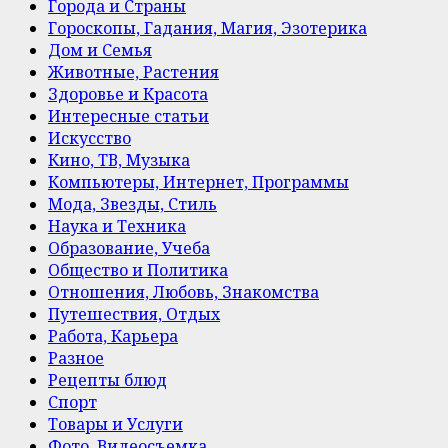
Города и Страны
Гороскопы, Гадания, Магия, Эзотерика
Дом и Семья
Животные, Растения
Здоровье и Красота
Интересные статьи
Искусство
Кино, ТВ, Музыка
Компьютеры, Интернет, Программы
Мода, Звезды, Стиль
Наука и Техника
Образование, Учеба
Общество и Политика
Отношения, Любовь, Знакомства
Путешествия, Отдых
Работа, Карьера
Разное
Рецепты блюд
Спорт
Товары и Услуги
Фото, Видеосъемка