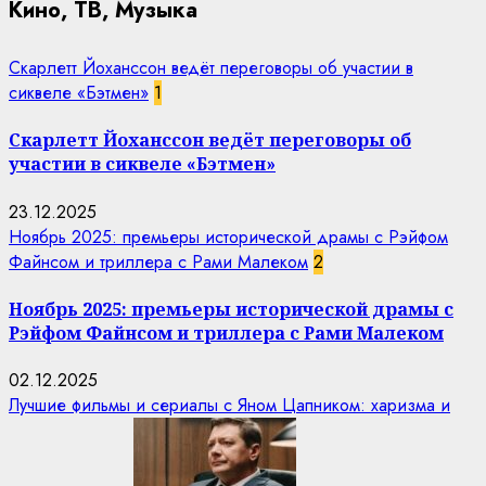
Кино, ТВ, Музыка
Скарлетт Йоханссон ведёт переговоры об участии в
сиквеле «Бэтмен»
1
Скарлетт Йоханссон ведёт переговоры об
участии в сиквеле «Бэтмен»
23.12.2025
Ноябрь 2025: премьеры исторической драмы с Рэйфом
Файнсом и триллера с Рами Малеком
2
Ноябрь 2025: премьеры исторической драмы с
Рэйфом Файнсом и триллера с Рами Малеком
02.12.2025
Лучшие фильмы и сериалы с Яном Цапником: харизма и