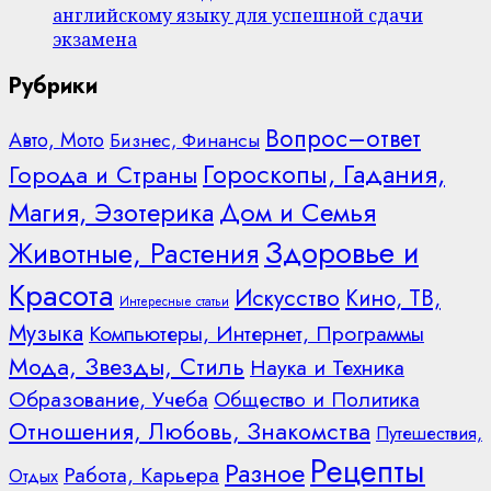
английскому языку для успешной сдачи
экзамена
Рубрики
Вопрос–ответ
Авто, Мото
Бизнес, Финансы
Гороскопы, Гадания,
Города и Страны
Дом и Семья
Магия, Эзотерика
Здоровье и
Животные, Растения
Красота
Искусство
Кино, ТВ,
Интересные статьи
Музыка
Компьютеры, Интернет, Программы
Мода, Звезды, Стиль
Наука и Техника
Образование, Учеба
Общество и Политика
Отношения, Любовь, Знакомства
Путешествия,
Рецепты
Разное
Работа, Карьера
Отдых