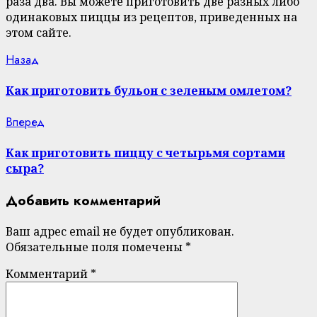
раза два. Вы можете приготовить две разных либо
одинаковых пиццы из рецептов, приведенных на
этом сайте.
Continue
Previous
Назад
post:
Reading
Как приготовить бульон с зеленым омлетом?
Next
Вперед
post:
Как приготовить пиццу с четырьмя сортами
сыра?
Добавить комментарий
Ваш адрес email не будет опубликован.
Обязательные поля помечены
*
Комментарий
*