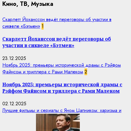
Кино, ТВ, Музыка
Скарлетт Йоханссон ведёт переговоры об участии в
сиквеле «Бэтмен»
1
Скарлетт Йоханссон ведёт переговоры об
участии в сиквеле «Бэтмен»
23.12.2025
Ноябрь 2025: премьеры исторической драмы с Рэйфом
Файнсом и триллера с Рами Малеком
2
Ноябрь 2025: премьеры исторической драмы с
Рэйфом Файнсом и триллера с Рами Малеком
02.12.2025
Лучшие фильмы и сериалы с Яном Цапником: харизма и