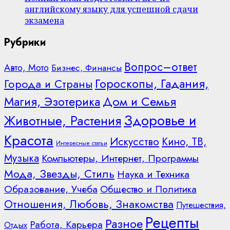
английскому языку для успешной сдачи
экзамена
Рубрики
Вопрос–ответ
Авто, Мото
Бизнес, Финансы
Гороскопы, Гадания,
Города и Страны
Дом и Семья
Магия, Эзотерика
Здоровье и
Животные, Растения
Красота
Искусство
Кино, ТВ,
Интересные статьи
Музыка
Компьютеры, Интернет, Программы
Мода, Звезды, Стиль
Наука и Техника
Образование, Учеба
Общество и Политика
Отношения, Любовь, Знакомства
Путешествия,
Рецепты
Разное
Работа, Карьера
Отдых