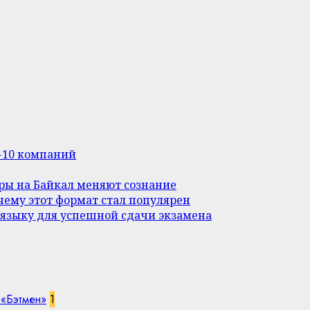
п-10 компаний
уры на Байкал меняют сознание
ему этот формат стал популярен
 языку для успешной сдачи экзамена
 «Бэтмен»
1