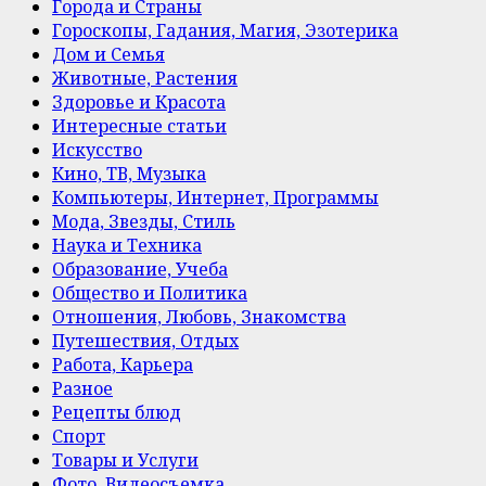
Города и Страны
Гороскопы, Гадания, Магия, Эзотерика
Дом и Семья
Животные, Растения
Здоровье и Красота
Интересные статьи
Искусство
Кино, ТВ, Музыка
Компьютеры, Интернет, Программы
Мода, Звезды, Стиль
Наука и Техника
Образование, Учеба
Общество и Политика
Отношения, Любовь, Знакомства
Путешествия, Отдых
Работа, Карьера
Разное
Рецепты блюд
Спорт
Товары и Услуги
Фото, Видеосъемка