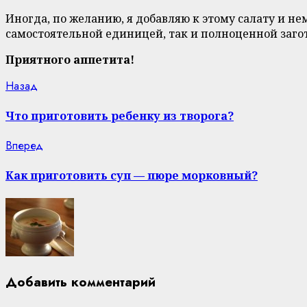
Иногда, по желанию, я добавляю к этому салату и не
самостоятельной единицей, так и полноценной загот
Приятного аппетита!
Continue
Previous
Назад
post:
Reading
Что приготовить ребенку из творога?
Next
Вперед
post:
Как приготовить суп — пюре морковный?
Добавить комментарий