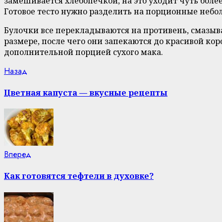
замешивается хлебопечкой, на это уходит чуть более
Готовое тесто нужно разделить на порционные небо
Булочки все перекладываются на противень, смазыв
размере, после чего они запекаются до красивой кор
дополнительной порцией сухого мака.
Continue
Previous
Назад
post:
Reading
Цветная капуста — вкусные рецепты
Next
Вперед
post:
Как готовятся тефтели в духовке?