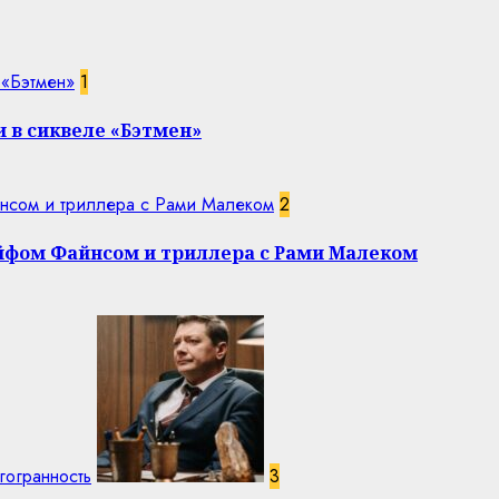
 «Бэтмен»
1
 в сиквеле «Бэтмен»
нсом и триллера с Рами Малеком
2
эйфом Файнсом и триллера с Рами Малеком
гогранность
3