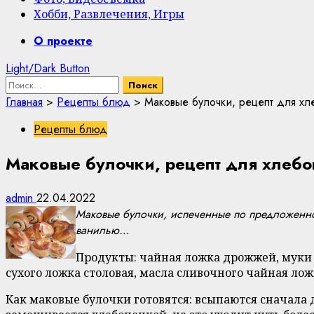
Хобби, Развлечения, Игры
Primary
О проекте
Menu
Light/Dark Button
Найти:
Главная
>
Рецепты блюд
>
Маковые булочки, рецепт для хл
Рецепты блюд
Маковые булочки, рецепт для хлебо
admin
22.04.2022
Маковые булочки, испеченные по предложенно
ванилью…
Продукты: чайная ложка дрожжей, муки 
сухого ложка столовая, масла сливочного чайная ло
Как маковые булочки готовятся: всыпаются сначала д