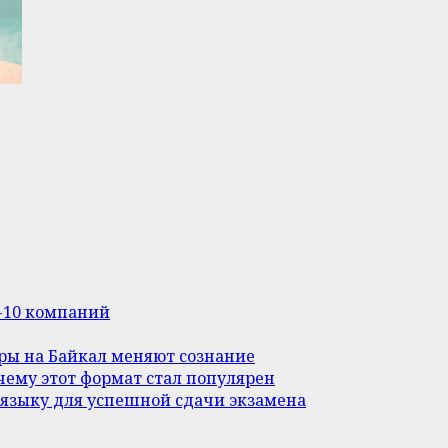
п-10 компаний
уры на Байкал меняют сознание
ему этот формат стал популярен
 языку для успешной сдачи экзамена