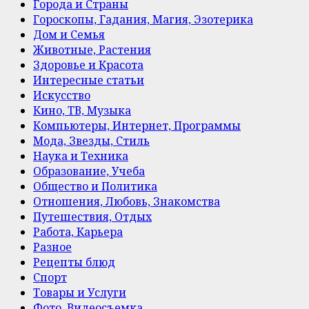
Города и Страны
Гороскопы, Гадания, Магия, Эзотерика
Дом и Семья
Животные, Растения
Здоровье и Красота
Интересные статьи
Искусство
Кино, ТВ, Музыка
Компьютеры, Интернет, Программы
Мода, Звезды, Стиль
Наука и Техника
Образование, Учеба
Общество и Политика
Отношения, Любовь, Знакомства
Путешествия, Отдых
Работа, Карьера
Разное
Рецепты блюд
Спорт
Товары и Услуги
Фото, Видеосъемка