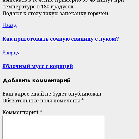
температуре в 180 градусов.
Подают к столу такую запеканку горячей.
Continue
Previous
Назад
post:
Reading
Как приготовить сочную свинину с луком?
Next
Вперед
post:
Яблочный мусс с корицей
Добавить комментарий
Ваш адрес email не будет опубликован.
Обязательные поля помечены
*
Комментарий
*