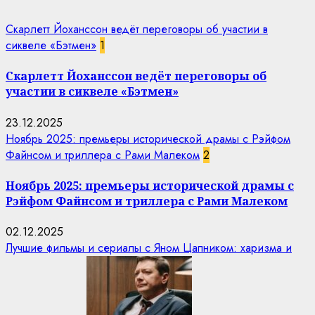
Скарлетт Йоханссон ведёт переговоры об участии в
сиквеле «Бэтмен»
1
Скарлетт Йоханссон ведёт переговоры об
участии в сиквеле «Бэтмен»
23.12.2025
Ноябрь 2025: премьеры исторической драмы с Рэйфом
Файнсом и триллера с Рами Малеком
2
Ноябрь 2025: премьеры исторической драмы с
Рэйфом Файнсом и триллера с Рами Малеком
02.12.2025
Лучшие фильмы и сериалы с Яном Цапником: харизма и