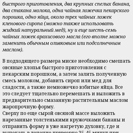
быстрого приготовления, два крупных спелых банана,
два стакана молока, одна чайная ложечка пекарского
порошка, одно яйца, около трех чайных ложек
кленового сиропа (можно также использовать
жидкий натуральный мед), ну и еще шесть-семь
чайных ложек арахисового масла (его вполне можно
заменить обычным оливковым или подсолнечным
маслом).
В подходящего размера миске необходимо смешать
овсяные хлопья быстрого приготовления с
пекарским порошком, а затем залить полученную
смесь молоком, добавить сироп или мед для
сладости, а также немножечко взбитые яйца. Все
это следует тщательно перемешать и выложить в
предварительно смазанную растительным маслом
жаропрочную форму.
Сверху по еще сырой овсяной массе выложить
нарезанные толстенькими кружочками бананы и
отправить форму в уже нагретую духовку, где и
выпекать в течение примерно 35-45 минут при