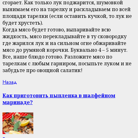
сгорает. Как только лук поджарится, шумовкой
вынимаем его на тарелку и раскладываем по всей
площади тарелки (если оставить кучкой, то лук не
будет хрустеть).
Когда мясо будет готово, выпаривайте всю
жидкость, мясо перекладывайте в ту сковородку
где жарился лук и на сильном огне обжаривайте
мясо до румяной корочки. Буквально 4 – 5 минут.
Все, наше блюдо готово. Разложите мясо по
тарелкам с любым гарниром, посыпьте луком и не
забудьте про овощной салатик!
Continue
Previous
Назад
post:
Reading
Как приготовить цыпленка в шалфейном
маринаде?