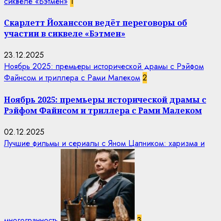
сиквеле «Бэтмен»
1
Скарлетт Йоханссон ведёт переговоры об
участии в сиквеле «Бэтмен»
23.12.2025
Ноябрь 2025: премьеры исторической драмы с Рэйфом
Файнсом и триллера с Рами Малеком
2
Ноябрь 2025: премьеры исторической драмы с
Рэйфом Файнсом и триллера с Рами Малеком
02.12.2025
Лучшие фильмы и сериалы с Яном Цапником: харизма и
многогранность
3