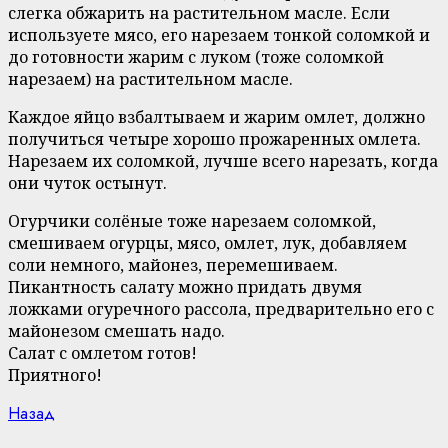
слегка обжарить на растительном масле. Если
используете мясо, его нарезаем тонкой соломкой и
до готовности жарим с луком (тоже соломкой
нарезаем) на растительном масле.
Каждое яйцо взбалтываем и жарим омлет, должно
получиться четыре хорошо прожаренных омлета.
Нарезаем их соломкой, лучше всего нарезать, когда
они чуток остынут.
Огурчики солёные тоже нарезаем соломкой,
смешиваем огурцы, мясо, омлет, лук, добавляем
соли немного, майонез, перемешиваем.
Пикантность салату можно придать двумя
ложками огуречного рассола, предварительно его с
майонезом смешать надо.
Салат с омлетом готов!
Приятного!
Continue
Previous
Назад
post: