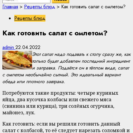
Главная
>
Рецепты блюд
>
Как готовить салат с омлетом?
Рецепты блюд
Как готовить салат с омлетом?
admin
22.04.2022
Этот салат надо подавать к столу сразу же, как
только будет добавлен последний ингредиент
и заправка. Подаётся он в тёплом виде, салат
с омлетом необычайно сытный. Это идеальный вариант
обеда или плотного завтрака.
Потребуются такие продукты: четыре куриных
яйца, два кусочка колбасы или свежего мяса
(свинина или курица), три солёных огурчика,
майонез, лук.
Как готовить: если вы решили готовить данный
салат с колбасой, то её следует нарезать соломкой и