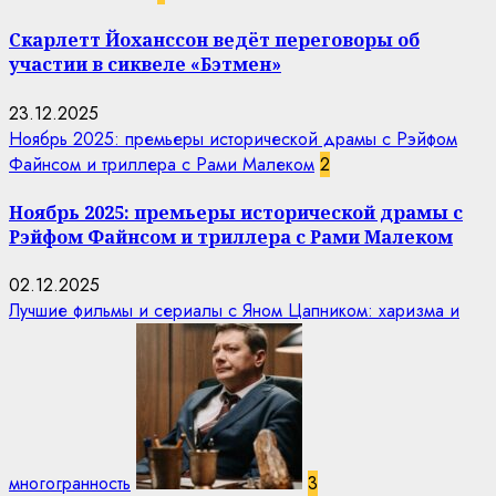
Скарлетт Йоханссон ведёт переговоры об
участии в сиквеле «Бэтмен»
23.12.2025
Ноябрь 2025: премьеры исторической драмы с Рэйфом
Файнсом и триллера с Рами Малеком
2
Ноябрь 2025: премьеры исторической драмы с
Рэйфом Файнсом и триллера с Рами Малеком
02.12.2025
Лучшие фильмы и сериалы с Яном Цапником: харизма и
многогранность
3