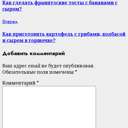
Reading
Как сделать французские тосты с бананами с
сыром?
Next
Вперед
post:
Как приготовить картофель с грибами, колбасой
и сыром в горшочке?
Добавить комментарий
Ваш адрес email не будет опубликован.
Обязательные поля помечены
*
Комментарий
*