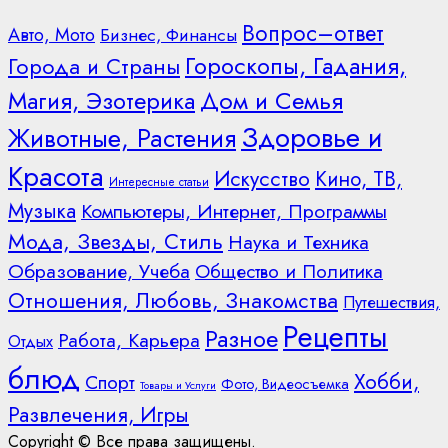
Вопрос–ответ
Авто, Мото
Бизнес, Финансы
Гороскопы, Гадания,
Города и Страны
Дом и Семья
Магия, Эзотерика
Здоровье и
Животные, Растения
Красота
Искусство
Кино, ТВ,
Интересные статьи
Музыка
Компьютеры, Интернет, Программы
Мода, Звезды, Стиль
Наука и Техника
Образование, Учеба
Общество и Политика
Отношения, Любовь, Знакомства
Путешествия,
Рецепты
Разное
Работа, Карьера
Отдых
блюд
Хобби,
Спорт
Фото, Видеосъемка
Товары и Услуги
Развлечения, Игры
Copyright © Все права защищены.