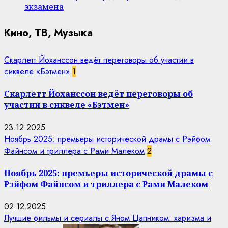
экзамена
Кино, ТВ, Музыка
Скарлетт Йоханссон ведёт переговоры об участии в
сиквеле «Бэтмен»
1
Скарлетт Йоханссон ведёт переговоры об
участии в сиквеле «Бэтмен»
23.12.2025
Ноябрь 2025: премьеры исторической драмы с Рэйфом
Файнсом и триллера с Рами Малеком
2
Ноябрь 2025: премьеры исторической драмы с
Рэйфом Файнсом и триллера с Рами Малеком
02.12.2025
Лучшие фильмы и сериалы с Яном Цапником: харизма и