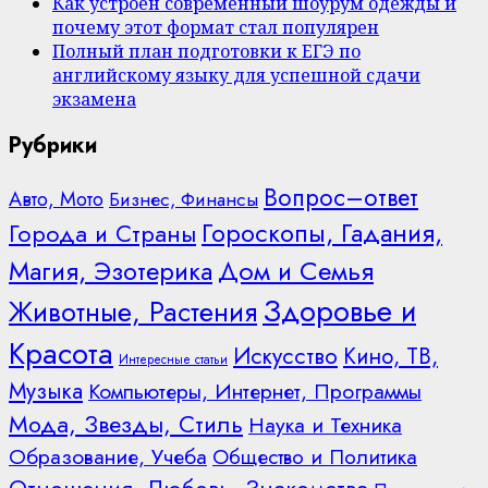
Как устроен современный шоурум одежды и
почему этот формат стал популярен
Полный план подготовки к ЕГЭ по
английскому языку для успешной сдачи
экзамена
Рубрики
Вопрос–ответ
Авто, Мото
Бизнес, Финансы
Гороскопы, Гадания,
Города и Страны
Дом и Семья
Магия, Эзотерика
Здоровье и
Животные, Растения
Красота
Искусство
Кино, ТВ,
Интересные статьи
Музыка
Компьютеры, Интернет, Программы
Мода, Звезды, Стиль
Наука и Техника
Образование, Учеба
Общество и Политика