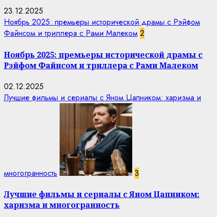
23.12.2025
Ноябрь 2025: премьеры исторической драмы с Рэйфом
Файнсом и триллера с Рами Малеком
2
Ноябрь 2025: премьеры исторической драмы с
Рэйфом Файнсом и триллера с Рами Малеком
02.12.2025
Лучшие фильмы и сериалы с Яном Цапником: харизма и
многогранность
3
Лучшие фильмы и сериалы с Яном Цапником:
харизма и многогранность