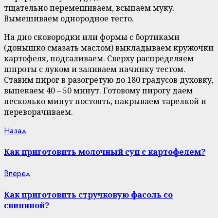
тщательно перемешиваем, всыпаем муку.
Вымешиваем однородное тесто.
На дно сковородки или формы с бортиками
(донышко смазать маслом) выкладываем кружочки
картофеля, подсаливаем. Сверху распределяем
шпроты с луком и заливаем начинку тестом.
Ставим пирог в разогретую до 180 градусов духовку,
выпекаем 40 – 50 минут. Готовому пирогу даем
несколько минут постоять, накрываем тарелкой и
переворачиваем.
Continue
Previous
Назад
post:
Reading
Как приготовить молочный суп с картофелем?
Next
Вперед
post:
Как приготовить стручковую фасоль со
свининой?