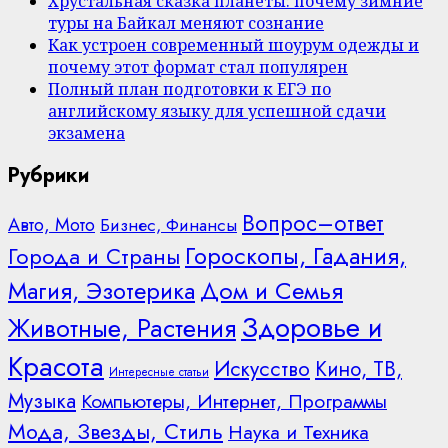
Хрустальная сказка планеты: почему зимние
туры на Байкал меняют сознание
Как устроен современный шоурум одежды и
почему этот формат стал популярен
Полный план подготовки к ЕГЭ по
английскому языку для успешной сдачи
экзамена
Рубрики
Вопрос–ответ
Авто, Мото
Бизнес, Финансы
Гороскопы, Гадания,
Города и Страны
Дом и Семья
Магия, Эзотерика
Здоровье и
Животные, Растения
Красота
Искусство
Кино, ТВ,
Интересные статьи
Музыка
Компьютеры, Интернет, Программы
Мода, Звезды, Стиль
Наука и Техника