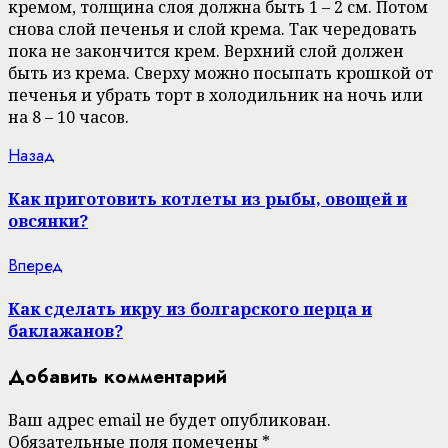
кремом, толщина слоя должна быть 1 – 2 см. Потом
снова слой печенья и слой крема. Так чередовать
пока не закончится крем. Верхний слой должен
быть из крема. Сверху можно посыпать крошкой от
печенья и убрать торт в холодильник на ночь или
на 8 – 10 часов.
Continue
Previous
Назад
post:
Reading
Как приготовить котлеты из рыбы, овощей и
овсянки?
Next
Вперед
post:
Как сделать икру из болгарского перца и
баклажанов?
Добавить комментарий
Ваш адрес email не будет опубликован.
Обязательные поля помечены
*