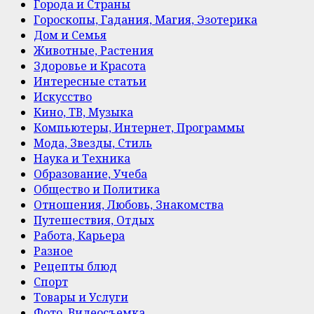
Города и Страны
Гороскопы, Гадания, Магия, Эзотерика
Дом и Семья
Животные, Растения
Здоровье и Красота
Интересные статьи
Искусство
Кино, ТВ, Музыка
Компьютеры, Интернет, Программы
Мода, Звезды, Стиль
Наука и Техника
Образование, Учеба
Общество и Политика
Отношения, Любовь, Знакомства
Путешествия, Отдых
Работа, Карьера
Разное
Рецепты блюд
Спорт
Товары и Услуги
Фото, Видеосъемка