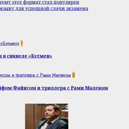
ему этот формат стал популярен
 языку для успешной сдачи экзамена
 «Бэтмен»
1
 в сиквеле «Бэтмен»
нсом и триллера с Рами Малеком
2
эйфом Файнсом и триллера с Рами Малеком