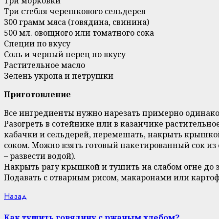
Три морковки
Три стебля черешкового сельдерея
300 грамм мяса (говядина, свинина)
500 мл. овощного или томатного сока
Специи по вкусу
Соль и черный перец по вкусу
Растительное масло
Зелень укропа и петрушки
Приготовление
Все ингредиенты нужно нарезать примерно одинако
Разогреть в сотейнике или в казанчике растительное
кабачки и сельдерей, перемешать, накрыть крышкой 
соком. Можно взять готовый пакетированный сок из 
– развести водой).
Накрыть рагу крышкой и тушить на слабом огне до за
Подавать с отварным рисом, макаронами или карто
Continue
Previous
Назад
post:
Reading
Как тушить говядину с ржаным хлебом?