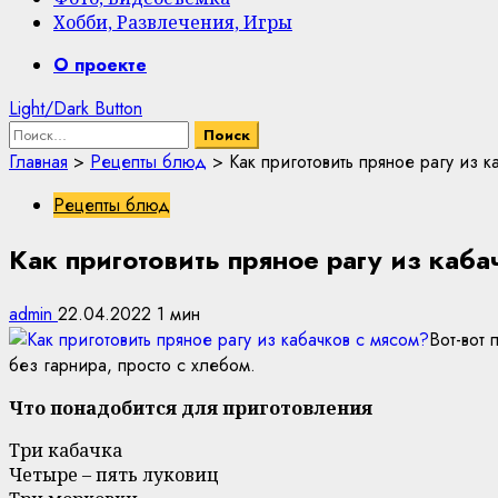
Хобби, Развлечения, Игры
Primary
О проекте
Menu
Light/Dark Button
Найти:
Главная
>
Рецепты блюд
>
Как приготовить пряное рагу из к
Рецепты блюд
Как приготовить пряное рагу из каба
admin
22.04.2022
1 мин
Вот-вот
без гарнира, просто с хлебом.
Что понадобится для приготовления
Три кабачка
Четыре – пять луковиц