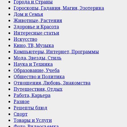
Города и Страны
Гороскопы, Гадания, Магия, Эзотерика
Дом и Семья
Животные, Растения
Здоровье и Красота
Интересные статьи
Искусство
Кино, ТВ, Музыка
Компьютеры, Интернет, Программы
Мода, Звезды, Стиль
Наука и Техника
Образование, Учеба
Общество и Политика
Отношения, Любовь, Знакомства
Путешествия, Отдых
Работа, Карьера
Разное
Рецепты блюд
Спорт
Товары и Услуги
Фото, Видеосъемка