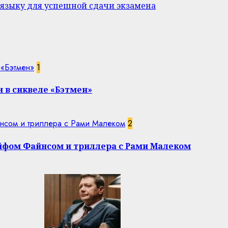
 языку для успешной сдачи экзамена
 «Бэтмен»
1
 в сиквеле «Бэтмен»
нсом и триллера с Рами Малеком
2
эйфом Файнсом и триллера с Рами Малеком