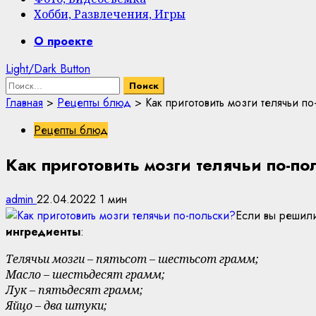
Хобби, Развлечения, Игры
Primary
О проекте
Menu
Light/Dark Button
Найти:
Главная
>
Рецепты блюд
>
Как приготовить мозги телячьи по
Рецепты блюд
Как приготовить мозги телячьи по-п
admin
22.04.2022
1 мин
Если вы решили
ингредиенты
:
Телячьи мозги – пятьсот – шестьсот грамм;
Масло – шестьдесят грамм;
Лук – пятьдесят грамм;
Яйцо – два штуки;