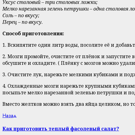
Уксус столовый – три столовых ложки;
Мелко нарезанная зелень петрушки – одна столовая л
Соль – по вкусу;
Перец – по вкусу.
Способ приготовления:
1. Вскипятите один литр воды, посолите её и добавьт
2. Мозги промойте, очистите от плёнок и запустите
обсушите и охладите. ( Плёнку с мозгов можно удалит
3. Очистите лук, нарежьте мелкими кубиками и поджа
4. Охлажденные мозги нарежьте крупными кубиками, 
посыпьте мелко нарезанной зеленью петрушки и под
Вместо желтков можно взять два яйца целиком, но т
Continue
Previous
Назад
post:
Reading
Как приготовить теплый фасолевый салат?