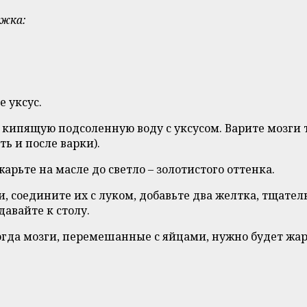
ожка:
е уксус.
 в кипящую подсоленную воду с уксусом. Варите мозги
ь и после варки).
рьте на масле до светло – золотистого оттенка.
соедините их с луком, добавьте два желтка, тщатель
авайте к столу.
огда мозги, перемешанные с яйцами, нужно будет жар