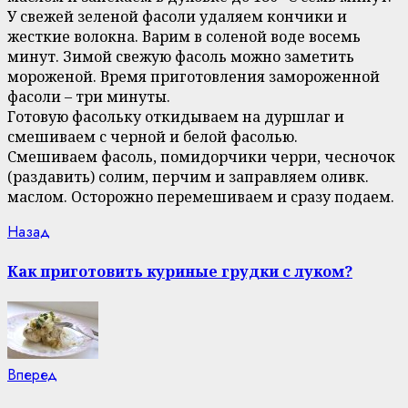
У свежей зеленой фасоли удаляем кончики и
жесткие волокна. Варим в соленой воде восемь
минут. Зимой свежую фасоль можно заметить
мороженой. Время приготовления замороженной
фасоли – три минуты.
Готовую фасольку откидываем на дуршлаг и
смешиваем с черной и белой фасолью.
Смешиваем фасоль, помидорчики черри, чесночок
(раздавить) солим, перчим и заправляем оливк.
маслом. Осторожно перемешиваем и сразу подаем.
Continue
Previous
Назад
post:
Reading
Как приготовить куриные грудки с луком?
Next
Вперед
post: