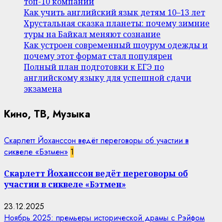
топ-10 компаний
Как учить английский язык детям 10–13 лет
Хрустальная сказка планеты: почему зимние
туры на Байкал меняют сознание
Как устроен современный шоурум одежды и
почему этот формат стал популярен
Полный план подготовки к ЕГЭ по
английскому языку для успешной сдачи
экзамена
Кино, ТВ, Музыка
Скарлетт Йоханссон ведёт переговоры об участии в
сиквеле «Бэтмен»
1
Скарлетт Йоханссон ведёт переговоры об
участии в сиквеле «Бэтмен»
23.12.2025
Ноябрь 2025: премьеры исторической драмы с Рэйфом