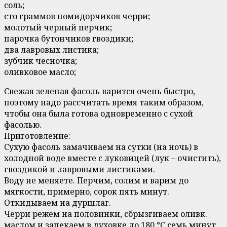
соль;
сто граммов помидорчиков черри;
молотый черный перчик;
парочка бутончиков гвоздики;
два лавровых листика;
зубчик чесночка;
оливковое масло;
Свежая зеленая фасоль варится очень быстро,
поэтому надо рассчитать время таким образом,
чтобы она была готова одновременно с сухой
фасолью.
Приготовление:
Сухую фасоль замачиваем на сутки (на ночь) в
холодной воде вместе с луковицей (лук – очистить),
гвоздикой и лавровыми листиками.
Воду не меняете. Перчим, солим и варим до
мягкости, примерно, сорок пять минут.
Откидываем на дуршлаг.
Черри режем на половинки, сбрызгиваем оливк.
маслом и запекаем в духовке до 180 °С семь минут.