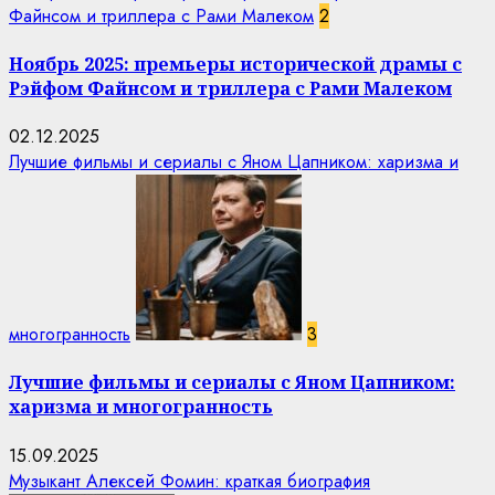
Файнсом и триллера с Рами Малеком
2
Ноябрь 2025: премьеры исторической драмы с
Рэйфом Файнсом и триллера с Рами Малеком
02.12.2025
Лучшие фильмы и сериалы с Яном Цапником: харизма и
многогранность
3
Лучшие фильмы и сериалы с Яном Цапником:
харизма и многогранность
15.09.2025
Музыкант Алексей Фомин: краткая биография