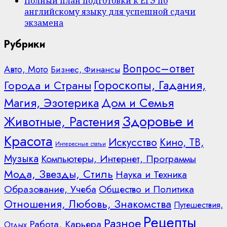
Полный план подготовки к ЕГЭ по
английскому языку для успешной сдачи
экзамена
Рубрики
Вопрос–ответ
Авто, Мото
Бизнес, Финансы
Гороскопы, Гадания,
Города и Страны
Дом и Семья
Магия, Эзотерика
Здоровье и
Животные, Растения
Красота
Искусство
Кино, ТВ,
Интересные статьи
Музыка
Компьютеры, Интернет, Программы
Мода, Звезды, Стиль
Наука и Техника
Образование, Учеба
Общество и Политика
Отношения, Любовь, Знакомства
Путешествия,
Рецепты
Разное
Работа, Карьера
Отдых