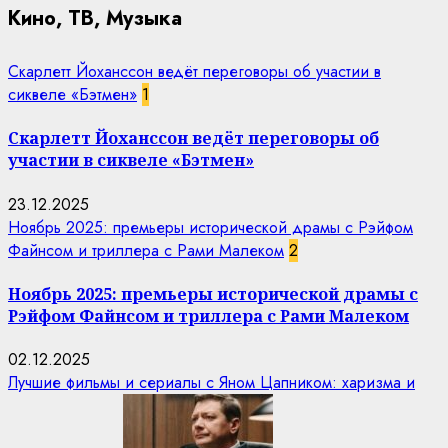
Кино, ТВ, Музыка
Скарлетт Йоханссон ведёт переговоры об участии в
сиквеле «Бэтмен»
1
Скарлетт Йоханссон ведёт переговоры об
участии в сиквеле «Бэтмен»
23.12.2025
Ноябрь 2025: премьеры исторической драмы с Рэйфом
Файнсом и триллера с Рами Малеком
2
Ноябрь 2025: премьеры исторической драмы с
Рэйфом Файнсом и триллера с Рами Малеком
02.12.2025
Лучшие фильмы и сериалы с Яном Цапником: харизма и