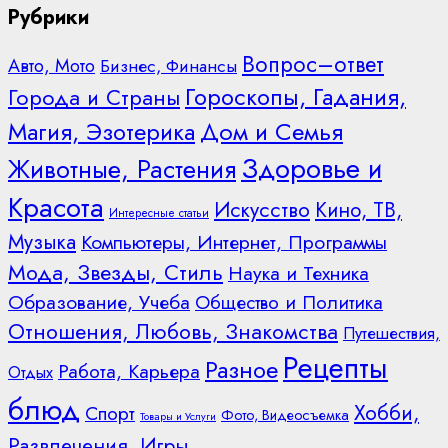
Рубрики
Вопрос–ответ
Авто, Мото
Бизнес, Финансы
Гороскопы, Гадания,
Города и Страны
Дом и Семья
Магия, Эзотерика
Здоровье и
Животные, Растения
Красота
Искусство
Кино, ТВ,
Интересные статьи
Музыка
Компьютеры, Интернет, Программы
Мода, Звезды, Стиль
Наука и Техника
Образование, Учеба
Общество и Политика
Отношения, Любовь, Знакомства
Путешествия,
Рецепты
Разное
Работа, Карьера
Отдых
блюд
Хобби,
Спорт
Фото, Видеосъемка
Товары и Услуги
Развлечения, Игры