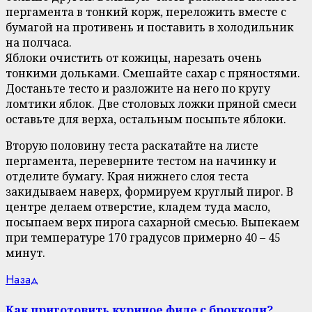
пергамента в тонкий корж, переложить вместе с
бумагой на противень и поставить в холодильник
на полчаса.
Яблоки очистить от кожицы, нарезать очень
тонкими дольками. Смешайте сахар с пряностями.
Достаньте тесто и разложите на него по кругу
ломтики яблок. Две столовых ложки пряной смеси
оставьте для верха, остальным посыпьте яблоки.
Вторую половину теста раскатайте на листе
пергамента, переверните тестом на начинку и
отделите бумагу. Края нижнего слоя теста
закидываем наверх, формируем круглый пирог. В
центре делаем отверстие, кладем туда масло,
посыпаем верх пирога сахарной смесью. Выпекаем
при температуре 170 градусов примерно 40 – 45
минут.
Continue
Previous
Назад
post:
Reading
Как приготовить куриное филе с брокколи?