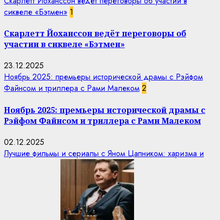
Скарлетт Йоханссон ведёт переговоры об участии в
сиквеле «Бэтмен»
1
Скарлетт Йоханссон ведёт переговоры об
участии в сиквеле «Бэтмен»
23.12.2025
Ноябрь 2025: премьеры исторической драмы с Рэйфом
Файнсом и триллера с Рами Малеком
2
Ноябрь 2025: премьеры исторической драмы с
Рэйфом Файнсом и триллера с Рами Малеком
02.12.2025
Лучшие фильмы и сериалы с Яном Цапником: харизма и