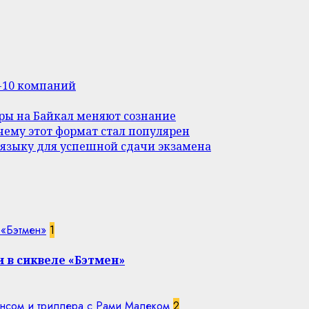
п-10 компаний
уры на Байкал меняют сознание
ему этот формат стал популярен
 языку для успешной сдачи экзамена
 «Бэтмен»
1
 в сиквеле «Бэтмен»
нсом и триллера с Рами Малеком
2