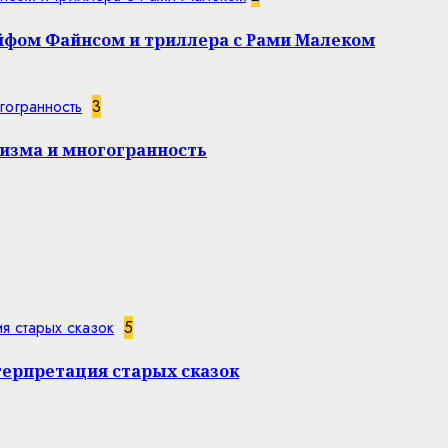
эйфом Файнсом и триллера с Рами Малеком
гогранность
3
изма и многогранность
я старых сказок
5
терпретация старых сказок