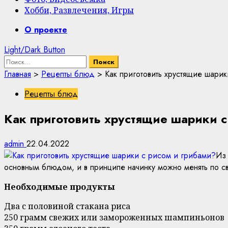
Хобби, Развлечения, Игры
Primary
О проекте
Menu
Light/Dark Button
Найти:
Главная
>
Рецепты блюд
>
Как приготовить хрустящие шари
Рецепты блюд
Как приготовить хрустящие шарики с
admin
22.04.2022
Из 
основным блюдом, и в принципе начинку можно менять по св
Необходимые продукты
Два с половиной стакана риса
250 грамм свежих или замороженных шампиньонов