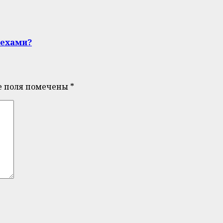
рехами?
е поля помечены
*