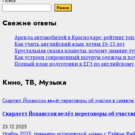
Поиск
Поиск
Свежие ответы
Аренда автомобилей в Краснодаре: рейтинг то
Как учить английский язык детям 10–13 лет
Хрустальная сказка планеты: почему зимние т
Как устроен современный шоурум одежды и поч
Полный план подготовки к ЕГЭ по английскому
Кино, ТВ, Музыка
Скарлетт Йоханссон ведёт переговоры об участии в сиквеле
Скарлетт Йоханссон ведёт переговоры об участии
23.12.2025
Ноябрь 2025: премьеры исторической драмы с Рэйфом Фай