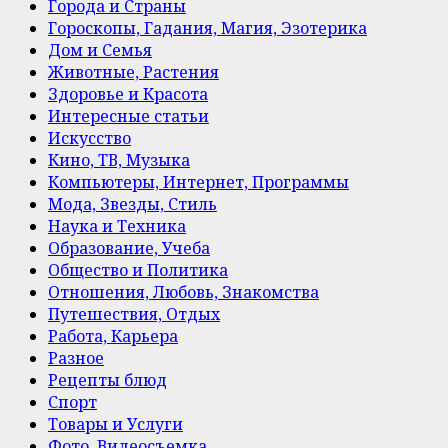
Города и Страны
Гороскопы, Гадания, Магия, Эзотерика
Дом и Семья
Животные, Растения
Здоровье и Красота
Интересные статьи
Искусство
Кино, ТВ, Музыка
Компьютеры, Интернет, Программы
Мода, Звезды, Стиль
Наука и Техника
Образование, Учеба
Общество и Политика
Отношения, Любовь, Знакомства
Путешествия, Отдых
Работа, Карьера
Разное
Рецепты блюд
Спорт
Товары и Услуги
Фото, Видеосъемка