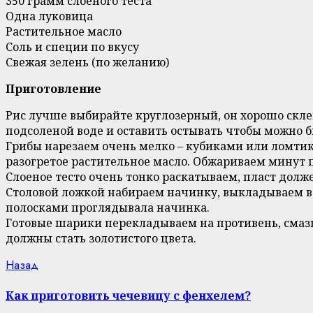
350 грамм слоеного теста
Одна луковица
Растительное масло
Соль и специи по вкусу
Свежая зелень (по желанию)
Приготовление
Рис лучше выбирайте круглозерный, он хорошо склеив
подсоленой воде и оставить остывать чтобы можно б
Грибы нарезаем очень мелко – кубиками или ломтик
разогретое растительное масло. Обжариваем минут п
Слоеное тесто очень тонко раскатываем, пласт долж
Столовой ложкой набираем начинку, выкладываем в
полосками проглядывала начинка.
Готовые шарики перекладываем на противень, смазы
должны стать золотистого цвета.
Continue
Previous
Назад
post:
Reading
Как приготовить чечевицу с фенхелем?