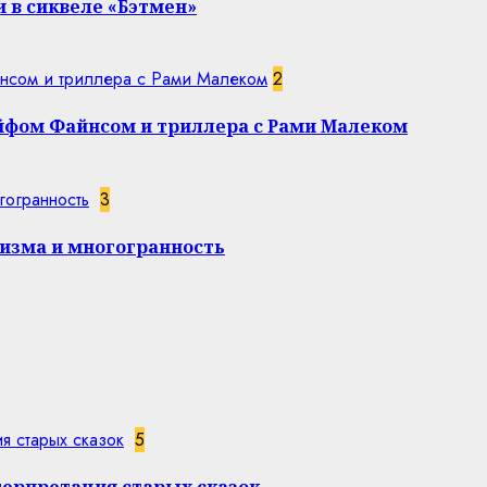
 в сиквеле «Бэтмен»
нсом и триллера с Рами Малеком
2
эйфом Файнсом и триллера с Рами Малеком
гогранность
3
изма и многогранность
я старых сказок
5