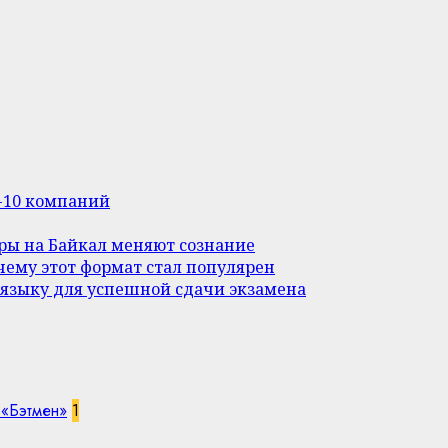
п-10 компаний
уры на Байкал меняют сознание
ему этот формат стал популярен
 языку для успешной сдачи экзамена
 «Бэтмен»
1