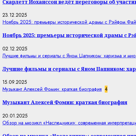
Скарлетт Йоханссон ведёт переговоры об участии
23.12.2025
Ноябрь 2025: премьеры исторической драмы с Рэйфом Фай
Ноябрь 2025: премьеры исторической драмы с Р
02.12.2025
Лучшие фильмы и сериалы с Яном Цапником: харизма и мно
Лучшие фильмы и сериалы с Яном Цапником: хар
15.09.2025
Музыкант Алексей Фомин: краткая биография
4
Музыкант Алексей Фомин: краткая биография
20.01.2025
Обзор на мюзикл «Наследники»: современная интерпретаци