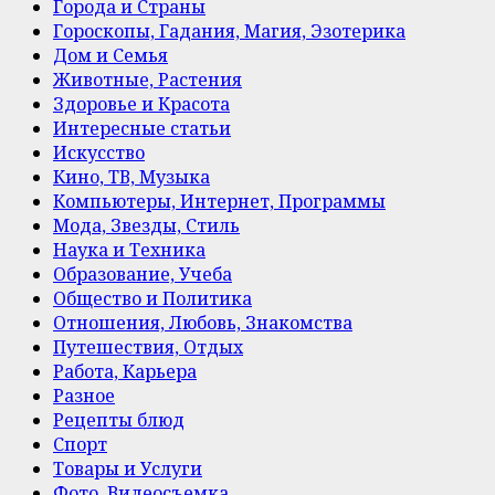
Города и Страны
Гороскопы, Гадания, Магия, Эзотерика
Дом и Семья
Животные, Растения
Здоровье и Красота
Интересные статьи
Искусство
Кино, ТВ, Музыка
Компьютеры, Интернет, Программы
Мода, Звезды, Стиль
Наука и Техника
Образование, Учеба
Общество и Политика
Отношения, Любовь, Знакомства
Путешествия, Отдых
Работа, Карьера
Разное
Рецепты блюд
Спорт
Товары и Услуги
Фото, Видеосъемка