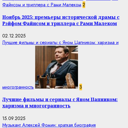
Файнсом и триллера с Рами Малеком
2
Ноябрь 2025: премьеры исторической драмы с
Рэйфом Файнсом и триллера с Рами Малеком
02.12.2025
Лучшие фильмы и сериалы с Яном Цапником: харизма и
многогранность
3
Лучшие фильмы и сериалы с Яном Цапником:
харизма и многогранность
15.09.2025
Музыкант Алексей Фомин: краткая биография