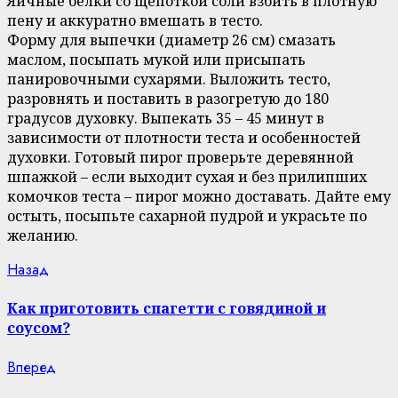
Яичные белки со щепоткой соли взбить в плотную
пену и аккуратно вмешать в тесто.
Форму для выпечки (диаметр 26 см) смазать
маслом, посыпать мукой или присыпать
панировочными сухарями. Выложить тесто,
разровнять и поставить в разогретую до 180
градусов духовку. Выпекать 35 – 45 минут в
зависимости от плотности теста и особенностей
духовки. Готовый пирог проверьте деревянной
шпажкой – если выходит сухая и без прилипших
комочков теста – пирог можно доставать. Дайте ему
остыть, посыпьте сахарной пудрой и украсьте по
желанию.
Continue
Previous
Назад
post:
Reading
Как приготовить спагетти с говядиной и
соусом?
Next
Вперед
post: