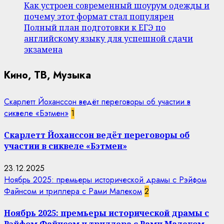
Как устроен современный шоурум одежды и
почему этот формат стал популярен
Полный план подготовки к ЕГЭ по
английскому языку для успешной сдачи
экзамена
Кино, ТВ, Музыка
Скарлетт Йоханссон ведёт переговоры об участии в
сиквеле «Бэтмен»
1
Скарлетт Йоханссон ведёт переговоры об
участии в сиквеле «Бэтмен»
23.12.2025
Ноябрь 2025: премьеры исторической драмы с Рэйфом
Файнсом и триллера с Рами Малеком
2
Ноябрь 2025: премьеры исторической драмы с
Рэйфом Файнсом и триллера с Рами Малеком