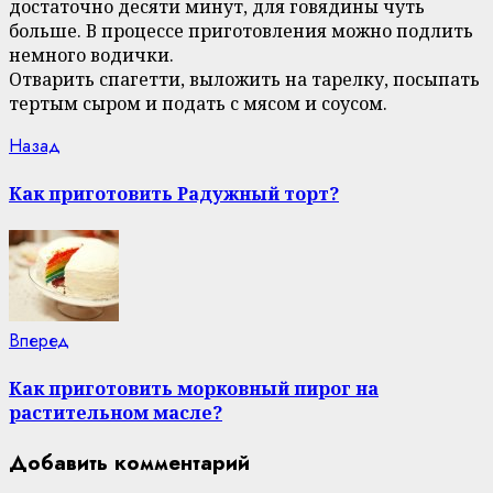
достаточно десяти минут, для говядины чуть
больше. В процессе приготовления можно подлить
немного водички.
Отварить спагетти, выложить на тарелку, посыпать
тертым сыром и подать с мясом и соусом.
Continue
Previous
Назад
post:
Reading
Как приготовить Радужный торт?
Next
Вперед
post:
Как приготовить морковный пирог на
растительном масле?
Добавить комментарий