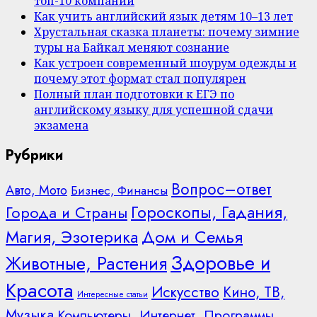
топ-10 компаний
Как учить английский язык детям 10–13 лет
Хрустальная сказка планеты: почему зимние
туры на Байкал меняют сознание
Как устроен современный шоурум одежды и
почему этот формат стал популярен
Полный план подготовки к ЕГЭ по
английскому языку для успешной сдачи
экзамена
Рубрики
Вопрос–ответ
Авто, Мото
Бизнес, Финансы
Гороскопы, Гадания,
Города и Страны
Дом и Семья
Магия, Эзотерика
Здоровье и
Животные, Растения
Красота
Искусство
Кино, ТВ,
Интересные статьи
Музыка
Компьютеры, Интернет, Программы