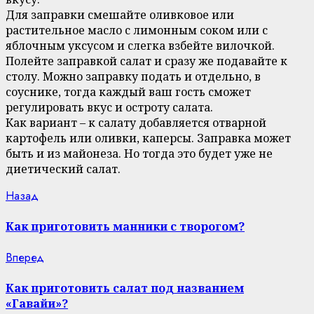
Для заправки смешайте оливковое или
растительное масло с лимонным соком или с
яблочным уксусом и слегка взбейте вилочкой.
Полейте заправкой салат и сразу же подавайте к
столу. Можно заправку подать и отдельно, в
соуснике, тогда каждый ваш гость сможет
регулировать вкус и остроту салата.
Как вариант – к салату добавляется отварной
картофель или оливки, каперсы. Заправка может
быть и из майонеза. Но тогда это будет уже не
диетический салат.
Continue
Previous
Назад
post:
Reading
Как приготовить манники с творогом?
Next
Вперед
post:
Как приготовить салат под названием
«Гавайи»?