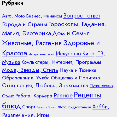
Рубрики
Вопрос–ответ
Авто, Мото
Бизнес, Финансы
Гороскопы, Гадания,
Города и Страны
Дом и Семья
Магия, Эзотерика
Здоровье и
Животные, Растения
Красота
Искусство
Кино, ТВ,
Интересные статьи
Музыка
Компьютеры, Интернет, Программы
Мода, Звезды, Стиль
Наука и Техника
Образование, Учеба
Общество и Политика
Отношения, Любовь, Знакомства
Путешествия,
Рецепты
Разное
Работа, Карьера
Отдых
блюд
Хобби,
Спорт
Фото, Видеосъемка
Товары и Услуги
Развлечения, Игры