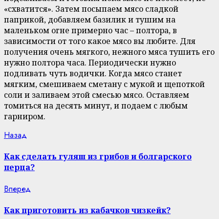
«схватится». Затем посыпаем мясо сладкой
паприкой, добавляем базилик и тушим на
маленьком огне примерно час – полтора, в
зависимости от того какое мясо вы любите. Для
получения очень мягкого, нежного мяса тушить его
нужно полтора часа. Периодически нужно
подливать чуть водички. Когда мясо станет
мягким, смешиваем сметану с мукой и щепоткой
соли и заливаем этой смесью мясо. Оставляем
томиться на десять минут, и подаем с любым
гарниром.
Continue
Previous
Назад
post:
Reading
Как сделать гуляш из грибов и болгарского
перца?
Next
Вперед
post:
Как приготовить из кабачков чизкейк?