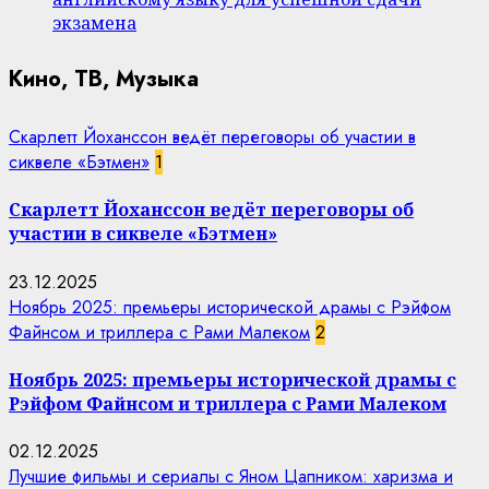
экзамена
Кино, ТВ, Музыка
Скарлетт Йоханссон ведёт переговоры об участии в
сиквеле «Бэтмен»
1
Скарлетт Йоханссон ведёт переговоры об
участии в сиквеле «Бэтмен»
23.12.2025
Ноябрь 2025: премьеры исторической драмы с Рэйфом
Файнсом и триллера с Рами Малеком
2
Ноябрь 2025: премьеры исторической драмы с
Рэйфом Файнсом и триллера с Рами Малеком
02.12.2025
Лучшие фильмы и сериалы с Яном Цапником: харизма и