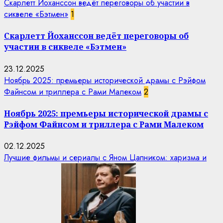
Скарлетт Йоханссон ведёт переговоры об участии в
сиквеле «Бэтмен»
1
Скарлетт Йоханссон ведёт переговоры об
участии в сиквеле «Бэтмен»
23.12.2025
Ноябрь 2025: премьеры исторической драмы с Рэйфом
Файнсом и триллера с Рами Малеком
2
Ноябрь 2025: премьеры исторической драмы с
Рэйфом Файнсом и триллера с Рами Малеком
02.12.2025
Лучшие фильмы и сериалы с Яном Цапником: харизма и