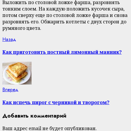
Выложить по столовой ложке фарша, разровнять
тонким слоем. На каждую положить кусочек сыра,
потом сверху еще по столовой ложке фарша и снова
разровнять его. Обжарить котлеты с двух сторон до
румяного цвета.
Continue
Previous
Назад
post:
Reading
Как приготовить постный лимонный манник?
Next
Вперед
post:
Как испечь пирог с черникой и творогом?
Добавить комментарий
Ваш адрес email не будет опубликован.