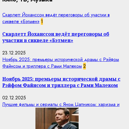
Скарлетт Йоханссон ведёт переговоры об участии в
сиквеле «Бэтмен»
1
Скарлетт Йоханссон ведёт переговоры об
участии в сиквеле «Бэтмен»
23.12.2025
Ноябрь 2025: премьеры исторической драмы с Рэйфом
Файнсом и триллера с Рами Малеком
2
Ноябрь 2025: премьеры исторической драмы с
Рэйфом Файнсом и триллера с Рами Малеком
02.12.2025
Лучшие фильмы и сериалы с Яном Цапником: харизма и