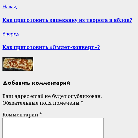
Continue
Previous
Назад
post:
Reading
Как приготовить запеканку из творога и яблок?
Next
Вперед
post:
Как приготовить «Омлет-конверт»?
Добавить комментарий
Ваш адрес email не будет опубликован.
Обязательные поля помечены
*
Комментарий
*