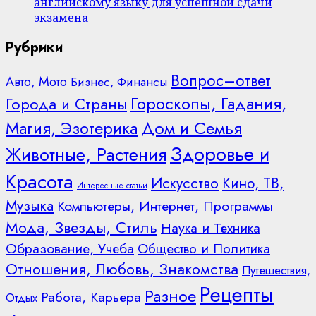
английскому языку для успешной сдачи
экзамена
Рубрики
Вопрос–ответ
Авто, Мото
Бизнес, Финансы
Гороскопы, Гадания,
Города и Страны
Дом и Семья
Магия, Эзотерика
Здоровье и
Животные, Растения
Красота
Искусство
Кино, ТВ,
Интересные статьи
Музыка
Компьютеры, Интернет, Программы
Мода, Звезды, Стиль
Наука и Техника
Образование, Учеба
Общество и Политика
Отношения, Любовь, Знакомства
Путешествия,
Рецепты
Разное
Работа, Карьера
Отдых