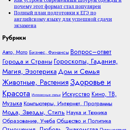
Как устроен современный шоурум одежды и
почему этот формат стал популярен
Полный план подготовки к ЕГЭ по
английскому языку для успешной сдачи
экзамена
Рубрики
Вопрос–ответ
Авто, Мото
Бизнес, Финансы
Гороскопы, Гадания,
Города и Страны
Дом и Семья
Магия, Эзотерика
Здоровье и
Животные, Растения
Красота
Искусство
Кино, ТВ,
Интересные статьи
Музыка
Компьютеры, Интернет, Программы
Мода, Звезды, Стиль
Наука и Техника
Образование, Учеба
Общество и Политика
Отношения, Любовь, Знакомства
Путешествия,