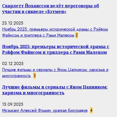
Скарлетт Йоханссон ведёт переговоры об
участии в сиквеле «Бэтмен»
23.12.2025
Ноябрь 2025: премьеры исторической драмы с Рэйфом
Файнсом и триллера с Рами Малеком
2
Ноябрь 2025: премьеры исторической драмы с
Рэйфом Файнсом и триллера с Рами Малеком
02.12.2025
Лучшие фильмы и сериалы с Яном Цапником: харизма и
многогранность
3
Лучшие фильмы и сериалы с Яном Цапником:
харизма и многогранность
15.09.2025
Музыкант Алексей Фомин: краткая биография
4