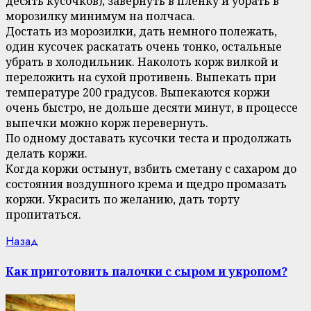
десять кусочков), завернуть в пленку и убрать в
морозилку минимум на полчаса.
Достать из морозилки, дать немного полежать,
один кусочек раскатать очень тонко, остальные
убрать в холодильник. Наколоть корж вилкой и
переложить на сухой противень. Выпекать при
температуре 200 градусов. Выпекаются коржи
очень быстро, не дольше десяти минут, в процессе
выпечки можно корж перевернуть.
По одному доставать кусочки теста и продолжать
делать коржи.
Когда коржи остынут, взбить сметану с сахаром до
состояния воздушного крема и щедро промазать
коржи. Украсить по желанию, дать торту
пропитаться.
Continue
Previous
Назад
post:
Reading
Как приготовить палочки с сыром и укропом?