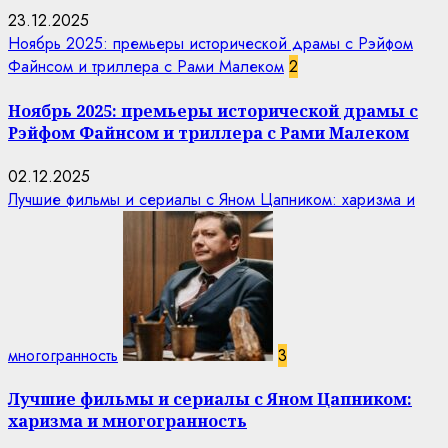
23.12.2025
Ноябрь 2025: премьеры исторической драмы с Рэйфом
Файнсом и триллера с Рами Малеком
2
Ноябрь 2025: премьеры исторической драмы с
Рэйфом Файнсом и триллера с Рами Малеком
02.12.2025
Лучшие фильмы и сериалы с Яном Цапником: харизма и
многогранность
3
Лучшие фильмы и сериалы с Яном Цапником:
харизма и многогранность