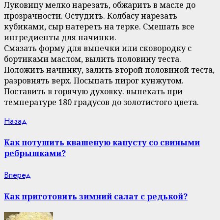
Луковицу мелко нарезать, обжарить в масле до
прозрачности. Остудить. Колбасу нарезать
кубиками, сыр натереть на терке. Смешать все
ингредиенты для начинки.
Смазать форму для выпечки или сковородку с
бортиками маслом, вылить половину теста.
Положить начинку, залить второй половиной теста,
разровнять верх. Посыпать пирог кунжутом.
Поставить в горячую духовку. выпекать при
температуре 180 градусов до золотистого цвета.
Continue
Previous
Назад
post:
Reading
Как потушить квашеную капусту со свиными
ребрышками?
Next
Вперед
post:
Как приготовить зимний салат с редькой?