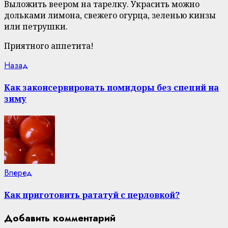
Выложить веером на тарелку. Украсить можно
дольками лимона, свежего огурца, зеленью кинзы
или петрушки.
Приятного аппетита!
Continue
Previous
Назад
post:
Reading
Как законсервировать помидоры без специй на
зиму
Next
Вперед
post:
Как приготовить рататуй с перловкой?
Добавить комментарий