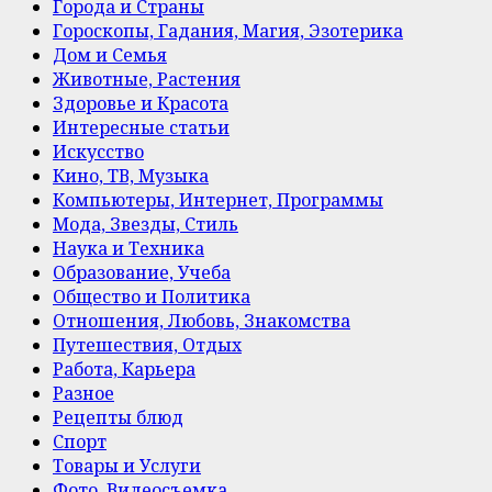
Города и Страны
Гороскопы, Гадания, Магия, Эзотерика
Дом и Семья
Животные, Растения
Здоровье и Красота
Интересные статьи
Искусство
Кино, ТВ, Музыка
Компьютеры, Интернет, Программы
Мода, Звезды, Стиль
Наука и Техника
Образование, Учеба
Общество и Политика
Отношения, Любовь, Знакомства
Путешествия, Отдых
Работа, Карьера
Разное
Рецепты блюд
Спорт
Товары и Услуги
Фото, Видеосъемка