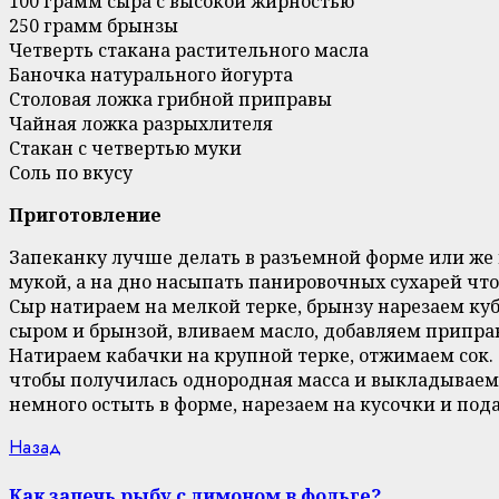
100 грамм сыра с высокой жирностью
250 грамм брынзы
Четверть стакана растительного масла
Баночка натурального йогурта
Столовая ложка грибной приправы
Чайная ложка разрыхлителя
Стакан с четвертью муки
Соль по вкусу
Приготовление
Запеканку лучше делать в разъемной форме или же 
мукой, а на дно насыпать панировочных сухарей чт
Сыр натираем на мелкой терке, брынзу нарезаем ку
сыром и брынзой, вливаем масло, добавляем припра
Натираем кабачки на крупной терке, отжимаем сок
чтобы получилась однородная масса и выкладываем в
немного остыть в форме, нарезаем на кусочки и пода
Continue
Previous
Назад
post:
Reading
Как запечь рыбу с лимоном в фольге?