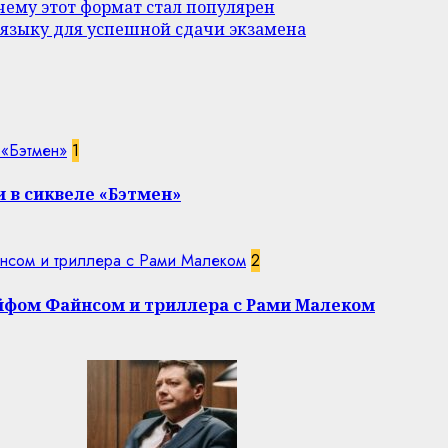
ему этот формат стал популярен
 языку для успешной сдачи экзамена
 «Бэтмен»
1
 в сиквеле «Бэтмен»
нсом и триллера с Рами Малеком
2
эйфом Файнсом и триллера с Рами Малеком