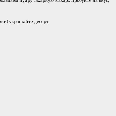
бавляем пудру сахарную (сахар). Пробуйте на вкус,
зии) украшайте десерт.