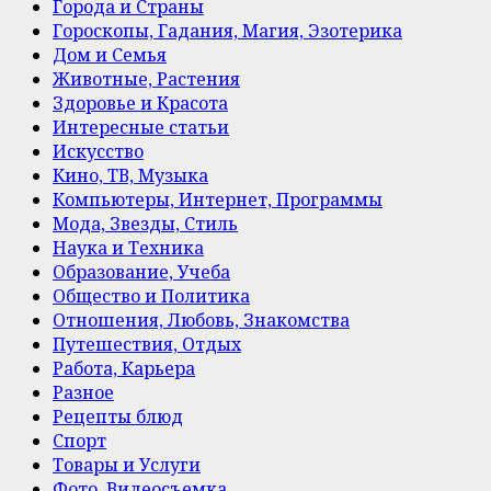
Города и Страны
Гороскопы, Гадания, Магия, Эзотерика
Дом и Семья
Животные, Растения
Здоровье и Красота
Интересные статьи
Искусство
Кино, ТВ, Музыка
Компьютеры, Интернет, Программы
Мода, Звезды, Стиль
Наука и Техника
Образование, Учеба
Общество и Политика
Отношения, Любовь, Знакомства
Путешествия, Отдых
Работа, Карьера
Разное
Рецепты блюд
Спорт
Товары и Услуги
Фото, Видеосъемка