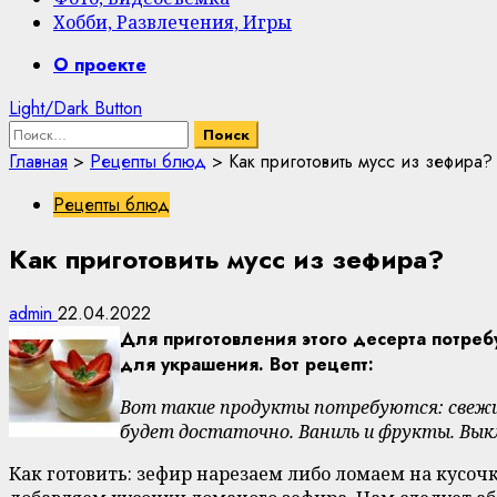
Хобби, Развлечения, Игры
Primary
О проекте
Menu
Light/Dark Button
Найти:
Главная
>
Рецепты блюд
>
Как приготовить мусс из зефира?
Рецепты блюд
Как приготовить мусс из зефира?
admin
22.04.2022
Для приготовления этого десерта потреб
для украшения. Вот рецепт:
Вот такие продукты потребуются: свежий 
будет достаточно. Ваниль и фрукты. Выкл
Как готовить: зефир нарезаем либо ломаем на кусоч