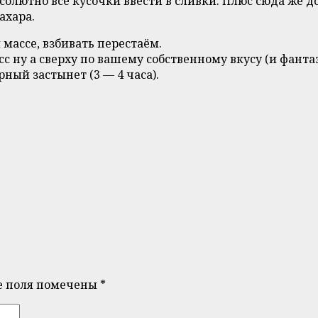
олютно все кусочки ввести в сливки. Плюс сюда же до
ахара.
 массе, взбивать перестаём.
с ну а сверху по вашему собственному вкусу (и фанта
ный застынет (3 — 4 часа).
е поля помечены
*