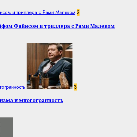
нсом и триллера с Рами Малеком
2
эйфом Файнсом и триллера с Рами Малеком
гогранность
3
изма и многогранность