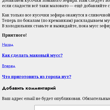
добавляем кусочки ломаного зефира. Нам следует абс
если сладости всё таки маловато — ещё добавляйте с
Как только все кусочки зефира окажутся в сливочной
Теперь по бокалам (по креманкам) раскладываем мус
В холодильник ставьте и выжидайте, пока мусс зефир
Приятного!
Continue
Previous
Назад
post:
Reading
Как сделать маковый мусс?
Next
Вперед
post:
Что приготовить из гороха нут?
Добавить комментарий
Ваш адрес email не будет опубликован.
Обязательны