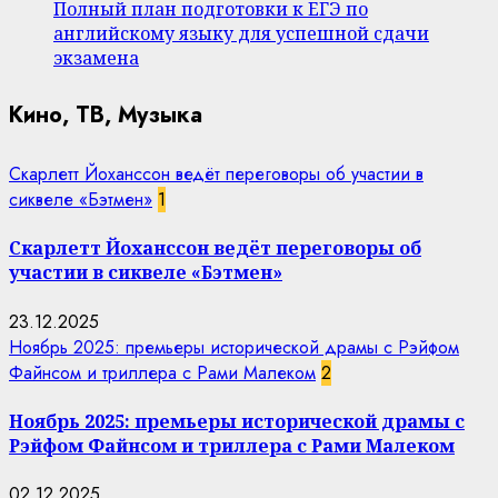
Полный план подготовки к ЕГЭ по
английскому языку для успешной сдачи
экзамена
Кино, ТВ, Музыка
Скарлетт Йоханссон ведёт переговоры об участии в
сиквеле «Бэтмен»
1
Скарлетт Йоханссон ведёт переговоры об
участии в сиквеле «Бэтмен»
23.12.2025
Ноябрь 2025: премьеры исторической драмы с Рэйфом
Файнсом и триллера с Рами Малеком
2
Ноябрь 2025: премьеры исторической драмы с
Рэйфом Файнсом и триллера с Рами Малеком
02.12.2025