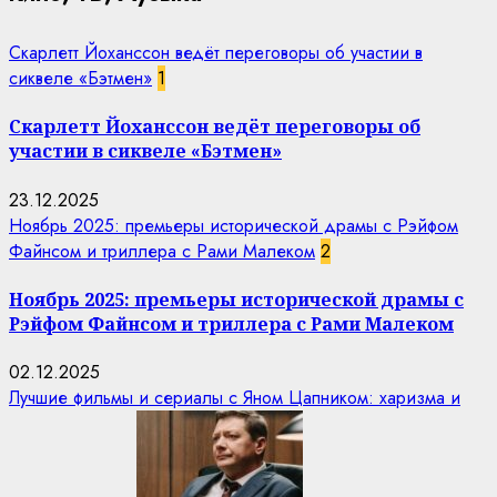
Скарлетт Йоханссон ведёт переговоры об участии в
сиквеле «Бэтмен»
1
Скарлетт Йоханссон ведёт переговоры об
участии в сиквеле «Бэтмен»
23.12.2025
Ноябрь 2025: премьеры исторической драмы с Рэйфом
Файнсом и триллера с Рами Малеком
2
Ноябрь 2025: премьеры исторической драмы с
Рэйфом Файнсом и триллера с Рами Малеком
02.12.2025
Лучшие фильмы и сериалы с Яном Цапником: харизма и