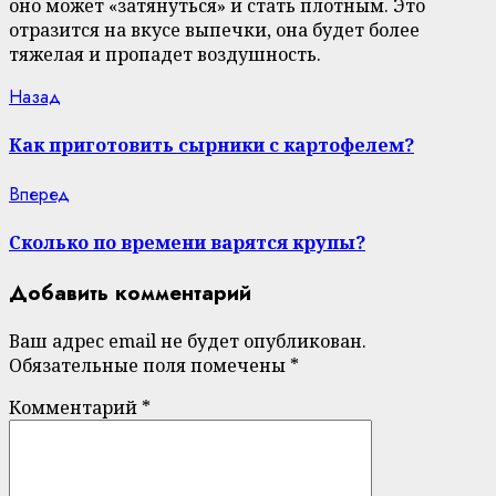
оно может «затянуться» и стать плотным. Это
отразится на вкусе выпечки, она будет более
тяжелая и пропадет воздушность.
Continue
Previous
Назад
post:
Reading
Как приготовить сырники с картофелем?
Next
Вперед
post:
Сколько по времени варятся крупы?
Добавить комментарий
Ваш адрес email не будет опубликован.
Обязательные поля помечены
*
Комментарий
*