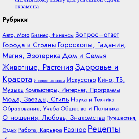
экзамена
Рубрики
Вопрос–ответ
Авто, Мото
Бизнес, Финансы
Гороскопы, Гадания,
Города и Страны
Дом и Семья
Магия, Эзотерика
Здоровье и
Животные, Растения
Красота
Искусство
Кино, ТВ,
Интересные статьи
Музыка
Компьютеры, Интернет, Программы
Мода, Звезды, Стиль
Наука и Техника
Образование, Учеба
Общество и Политика
Отношения, Любовь, Знакомства
Путешествия,
Рецепты
Разное
Работа, Карьера
Отдых