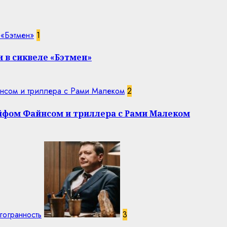
 «Бэтмен»
1
 в сиквеле «Бэтмен»
нсом и триллера с Рами Малеком
2
эйфом Файнсом и триллера с Рами Малеком
гогранность
3