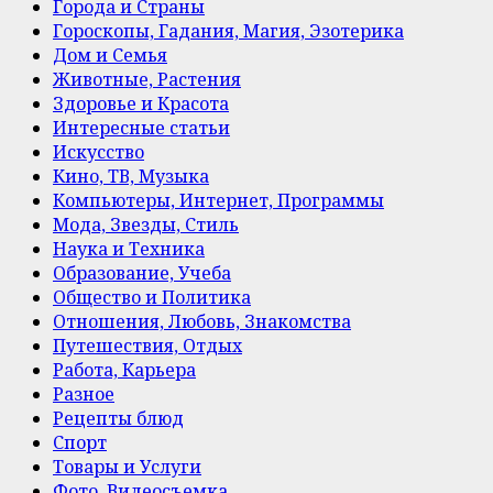
Города и Страны
Гороскопы, Гадания, Магия, Эзотерика
Дом и Семья
Животные, Растения
Здоровье и Красота
Интересные статьи
Искусство
Кино, ТВ, Музыка
Компьютеры, Интернет, Программы
Мода, Звезды, Стиль
Наука и Техника
Образование, Учеба
Общество и Политика
Отношения, Любовь, Знакомства
Путешествия, Отдых
Работа, Карьера
Разное
Рецепты блюд
Спорт
Товары и Услуги
Фото, Видеосъемка