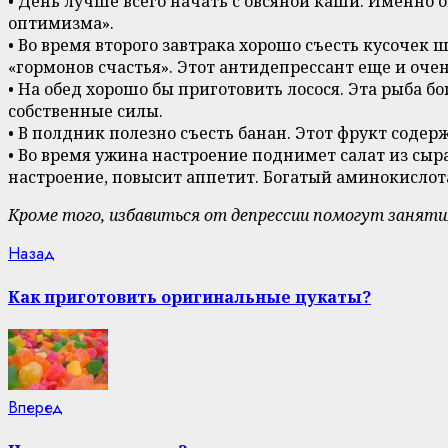
• День лучше всего начать с овсяной каши. Именно
оптимизма».
• Во время второго завтрака хорошо съесть кусочек
«гормонов счастья». Этот антидепрессант еще и оче
• На обед хорошо бы приготовить лосося. Эта рыба б
собственные силы.
• В полдник полезно съесть банан. Этот фрукт соде
• Во время ужина настроение поднимет салат из сыр
настроение, повысит аппетит. Богатый аминокислот
Кроме того, избавиться от депрессии помогут заняти
Continue
Previous
Назад
post:
Reading
Как приготовить оригинальные цукаты?
Next
Вперед
post: