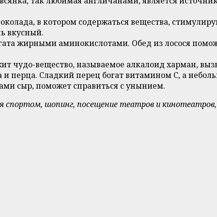
 овсянка, так любимая англичанами, является источн
 шоколада, в котором содержаться вещества, стимули
нь вкусный.
огата жирными аминокислотами. Обед из лосося помож
ржит чудо-вещество, называемое алкалоид харман, вы
а и перца. Сладкий перец богат витамином С, а небо
ами сыр, поможет справиться с унынием.
я спортом, шопинг, посещение театров и кинотеатров,