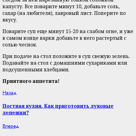
капусту. Все поварите минут 10, добавьте соль,
сахар (на любителя), лавровый лист. Поперите по
вкусу.
Поварите суп еще минут 15-20 на слабом огне, и уже
в самом конце варки добавьте в него растертый с
солью чеснок.
При подаче на стол положите в суп свежую зелень.
Подавайте на стол с домашними сухариками или
подсушенными хлебцами.
Приятного аппетита!
Continue
Previous
Назад
post:
Reading
Постная кухня. Как приготовить луковые
лепешки?
Next
Вперед
post: