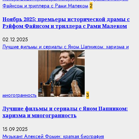
Файнсом и триллера с Рами Малеком
2
Ноябрь 2025: премьеры исторической драмы с
Рэйфом Файнсом и триллера с Рами Малеком
02.12.2025
Лучшие фильмы и сериалы с Яном Цапником: харизма и
многогранность
3
Лучшие фильмы и сериалы с Яном Цапником:
харизма и многогранность
15.09.2025
Музыкант Алексей Фомин: краткая биография