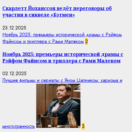
Скарлетт Йоханссон ведёт переговоры об
участии в сиквеле «Бэтмен»
23.12.2025
Ноябрь 2025: премьеры исторической драмы с Рэйфом
Файнсом и триллера с Рами Малеком
2
Ноябрь 2025: премьеры исторической драмы с
Рэйфом Файнсом и триллера с Рами Малеком
02.12.2025
Лучшие фильмы и сериалы с Яном Цапником: харизма и
многогранность
3