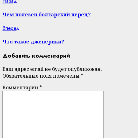
Continue
Previous
Назад
post:
Reading
Чем полезен болгарский перец?
Next
Вперед
post:
Что такое дженерики?
Добавить комментарий
Ваш адрес email не будет опубликован.
Обязательные поля помечены
*
Комментарий
*