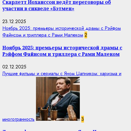
Скарлетт Йоханссон ведёт переговоры об
участии в сиквеле «Бэтмен»
23.12.2025
Ноябрь 2025: премьеры исторической драмы с Рэйфом
Файнсом и триллера с Рами Малеком
2
Ноябрь 2025: премьеры исторической драмы с
Рэйфом Файнсом и триллера с Рами Малеком
02.12.2025
Лучшие фильмы и сериалы с Яном Цапником: харизма и
многогранность
3