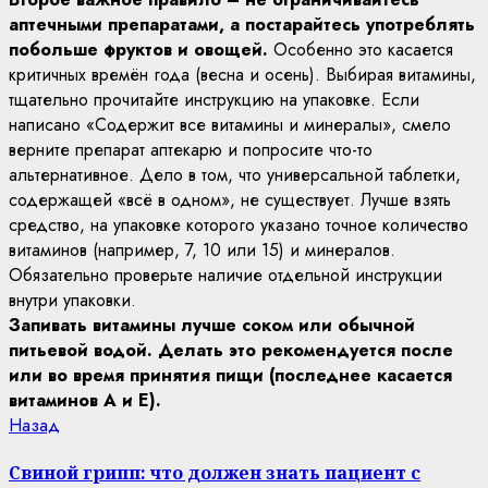
аптечными препаратами, а постарайтесь употреблять
побольше фруктов и овощей.
Особенно это касается
критичных времён года (весна и осень). Выбирая витамины,
тщательно прочитайте инструкцию на упаковке. Если
написано «Содержит все витамины и минералы», смело
верните препарат аптекарю и попросите что-то
альтернативное. Дело в том, что универсальной таблетки,
содержащей «всё в одном», не существует. Лучше взять
средство, на упаковке которого указано точное количество
витаминов (например, 7, 10 или 15) и минералов.
Обязательно проверьте наличие отдельной инструкции
внутри упаковки.
Запивать витамины лучше соком или обычной
питьевой водой. Делать это рекомендуется после
или во время принятия пищи (последнее касается
витаминов А и Е).
Continue
Previous
Назад
post:
Reading
Свиной грипп: что должен знать пациент с