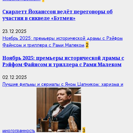
Скарлетт Йоханссон ведёт переговоры об
участии в сиквеле «Бэтмен»
23.12.2025
Ноябрь 2025: премьеры исторической драмы с Рэйфом
Файнсом и триллера с Рами Малеком
2
Ноябрь 2025: премьеры исторической драмы с
Рэйфом Файнсом и триллера с Рами Малеком
02.12.2025
Лучшие фильмы и сериалы с Яном Цапником: харизма и
многогранность
3