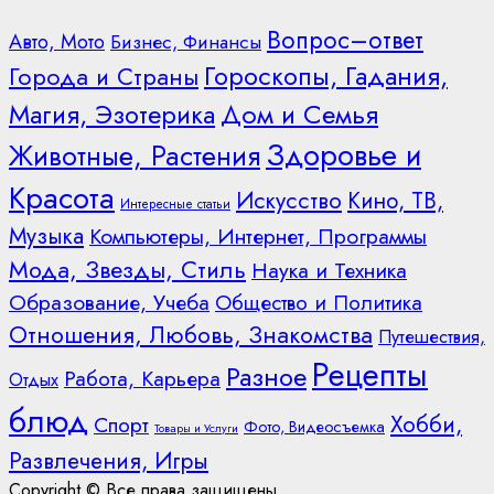
Вопрос–ответ
Авто, Мото
Бизнес, Финансы
Гороскопы, Гадания,
Города и Страны
Дом и Семья
Магия, Эзотерика
Здоровье и
Животные, Растения
Красота
Искусство
Кино, ТВ,
Интересные статьи
Музыка
Компьютеры, Интернет, Программы
Мода, Звезды, Стиль
Наука и Техника
Образование, Учеба
Общество и Политика
Отношения, Любовь, Знакомства
Путешествия,
Рецепты
Разное
Работа, Карьера
Отдых
блюд
Хобби,
Спорт
Фото, Видеосъемка
Товары и Услуги
Развлечения, Игры
Copyright © Все права защищены.