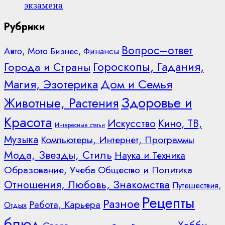
экзамена
Рубрики
Вопрос–ответ
Авто, Мото
Бизнес, Финансы
Гороскопы, Гадания,
Города и Страны
Дом и Семья
Магия, Эзотерика
Здоровье и
Животные, Растения
Красота
Искусство
Кино, ТВ,
Интересные статьи
Музыка
Компьютеры, Интернет, Программы
Мода, Звезды, Стиль
Наука и Техника
Образование, Учеба
Общество и Политика
Отношения, Любовь, Знакомства
Путешествия,
Рецепты
Разное
Работа, Карьера
Отдых
блюд