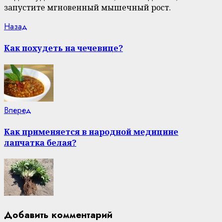
запустите мгновенный мышечный рост.
Continue
Previous
Назад
post:
Reading
Как похудеть на чечевице?
Next
Вперед
post:
Как применяется в народной медицине
лапчатка белая?
Добавить комментарий