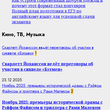
Как устроен современный шоурум одежды и
почему этот формат стал популярен
Полный план подготовки к ЕГЭ по
английскому языку для успешной сдачи
экзамена
Кино, ТВ, Музыка
Скарлетт Йоханссон ведёт переговоры об участии в
сиквеле «Бэтмен»
1
Скарлетт Йоханссон ведёт переговоры об
участии в сиквеле «Бэтмен»
23.12.2025
Ноябрь 2025: премьеры исторической драмы с Рэйфом
Файнсом и триллера с Рами Малеком
2
Ноябрь 2025: премьеры исторической драмы с
Рэйфом Файнсом и триллера с Рами Малеком