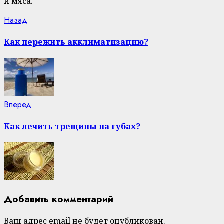
и мяса.
Continue
Previous
Назад
post:
Reading
Как пережить акклиматизацию?
Next
Вперед
post:
Как лечить трещины на губах?
Добавить комментарий
Ваш адрес email не будет опубликован.