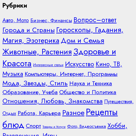
Рубрики
Вопрос–ответ
Авто, Мото
Бизнес, Финансы
Гороскопы, Гадания,
Города и Страны
Дом и Семья
Магия, Эзотерика
Здоровье и
Животные, Растения
Красота
Искусство
Кино, ТВ,
Интересные статьи
Музыка
Компьютеры, Интернет, Программы
Мода, Звезды, Стиль
Наука и Техника
Образование, Учеба
Общество и Политика
Отношения, Любовь, Знакомства
Путешествия,
Рецепты
Разное
Работа, Карьера
Отдых
блюд
Хобби,
Спорт
Фото, Видеосъемка
Товары и Услуги
Развлечения, Игры